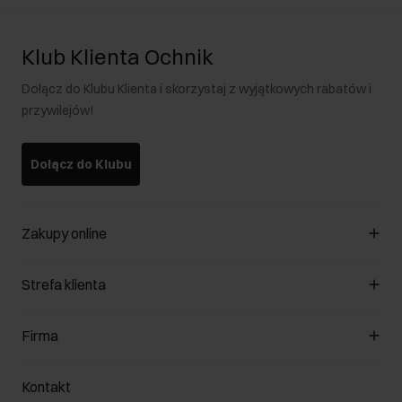
Klub Klienta Ochnik
Dołącz do Klubu Klienta i skorzystaj z wyjątkowych rabatów i
przywilejów!
Dołącz do Klubu
Zakupy online
Zarządzaj cookies
Strefa klienta
O sklepie
Regulamin
Klub Klienta
Firma
Formy płatności
Regulamin promocji
Koszty dostawy
Reklamacje
O nas
Jak dokonać zwrotu?
Kontakt
Zwróć produkty
Kariera