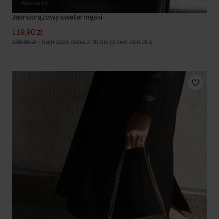
Nowość
Jasnobrązowy sweter męski
119,90 zł
189,90 zł
-
najniższa cena z 30 dni przed obniżką