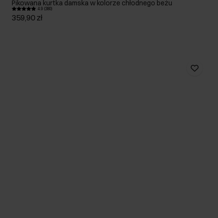
Pikowana kurtka damska w kolorze chłodnego beżu
4.9 (380)
359,90 zł