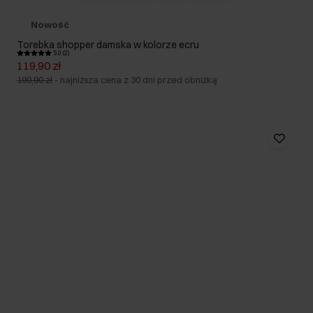
Nowość
Torebka shopper damska w kolorze ecru
5.0 (2)
119,90 zł
199,90 zł
-
najniższa cena z 30 dni przed obniżką