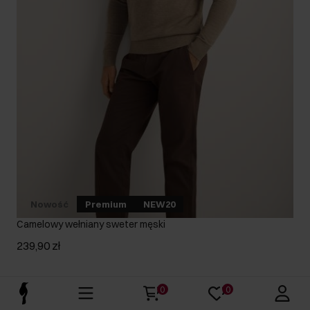
Nowość
Premium
NEW20
Camelowy wełniany sweter męski
239,90 zł
0
0