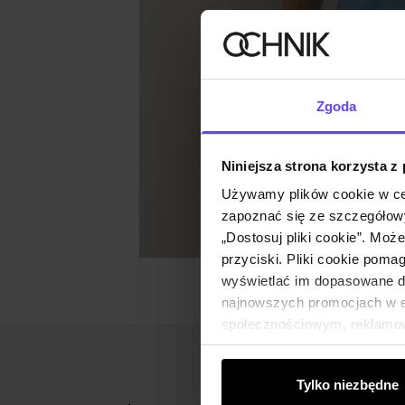
Zgoda
Niniejsza strona korzysta z
Używamy plików cookie w ce
zapoznać się ze szczegółowy
„Dostosuj pliki cookie”. Moż
przyciski. Pliki cookie poma
wyświetlać im dopasowane do
najnowszych promocjach w e-
społecznościowym, reklamow
od Ciebie lub uzyskanymi po
Tylko niezbędne