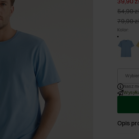
39,90 z
54,90 z
79,90 z
Kolor
:
Wybier
Nasz mo
Wysyłka
Opis pr