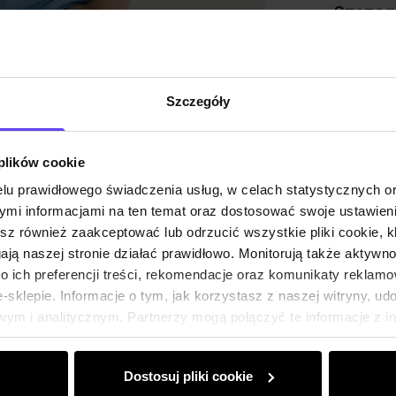
Szczeg
Skład
Szczegóły
Opinie
 plików cookie
lu prawidłowego świadczenia usług, w celach statystycznych 
mi informacjami na ten temat oraz dostosować swoje ustawieni
esz również zaakceptować lub odrzucić wszystkie pliki cookie, k
gają naszej stronie działać prawidłowo. Monitorują także aktyw
 ich preferencji treści, rekomendacje oraz komunikaty reklamo
sklepie. Informacje o tym, jak korzystasz z naszej witryny, u
ym i analitycznym. Partnerzy mogą połączyć te informacje z 
dczas korzystania z ich usług.
Dostosuj pliki cookie