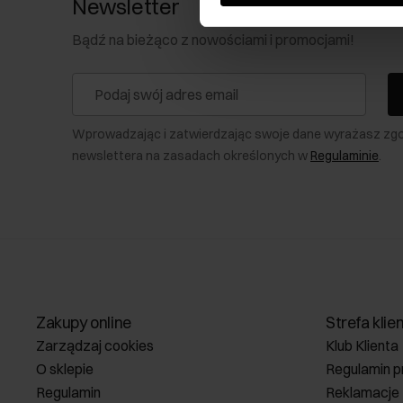
Newsletter
Bądź na bieżąco z nowościami i promocjami!
Wprowadzając i zatwierdzając swoje dane wyrażasz zg
newslettera na zasadach określonych w
Regulaminie
.
Zakupy online
Strefa klie
Zarządzaj cookies
Klub Klienta
O sklepie
Regulamin p
Regulamin
Reklamacje