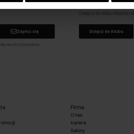
Klub Klienta Och
Dołącz do Klubu Klienta i
Zapisz się
Dołącz do Klubu
odę na otrzymywanie
nta
Firma
O nas
romocji
Kariera
Salony