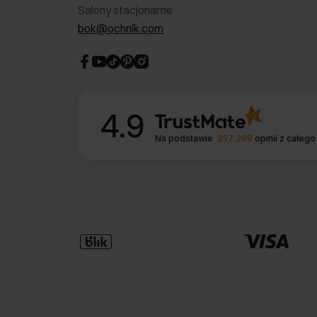
Salony stacjonarne
bok@ochnik.com
4.9
Na podstawie
357 298
opinii
z całego