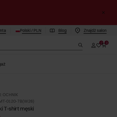
enta
Polski / PLN
Blog
Znajdż salon
0
0
gaż
t: OCHNIK
HMT-0120-7B(W26)
i T-shirt męski