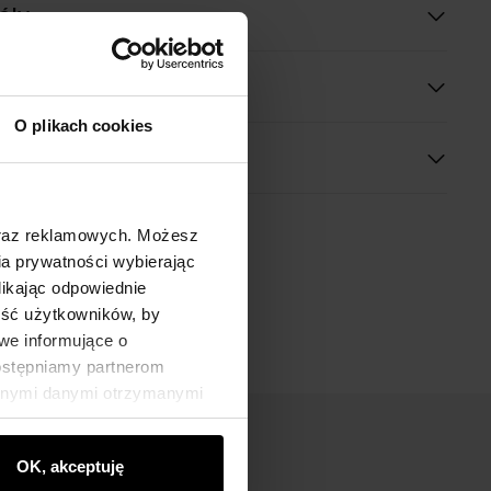
óły
O plikach cookies
oraz reklamowych. Możesz
a prywatności wybierając
likając odpowiednie
ność użytkowników, by
we informujące o
dostępniamy partnerom
innymi danymi otrzymanymi
OK, akceptuję