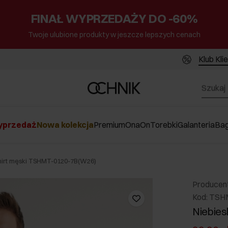
FINAŁ WYPRZEDAŻY DO -60%
Twoje ulubione produkty w jeszcze lepszych cenach
Klub Kli
przedaż
Nowa kolekcja
Premium
Ona
On
Torebki
Galanteria
Ba
shirt męski TSHMT-0120-7B(W26)
Producen
Kod: TS
Niebiesk