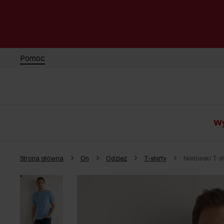
Pomoc
Wy
Strona główna
On
Odzież
T-shirty
Niebieski T-