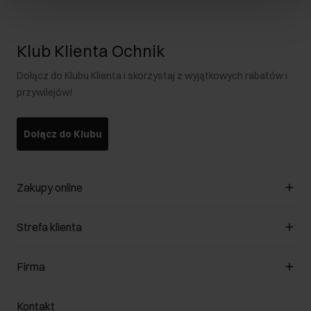
Klub Klienta Ochnik
Dołącz do Klubu Klienta i skorzystaj z wyjątkowych rabatów i
przywilejów!
Dołącz do Klubu
Zakupy online
Zarządzaj cookies
Strefa klienta
O sklepie
Regulamin
Klub Klienta
Firma
Formy płatności
Regulamin promocji
Koszty dostawy
Reklamacje
O nas
Jak dokonać zwrotu?
Kontakt
Zwróć produkty