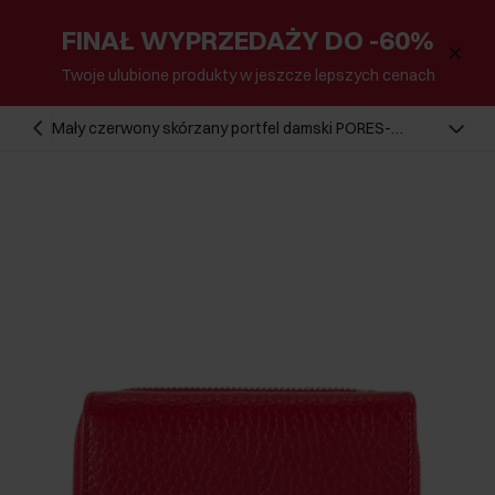
FINAŁ WYPRZEDAŻY DO -60%
Twoje ulubione produkty w jeszcze lepszych cenach
Mały czerwony skórzany portfel damski PORES-
0802G-42(Z25)