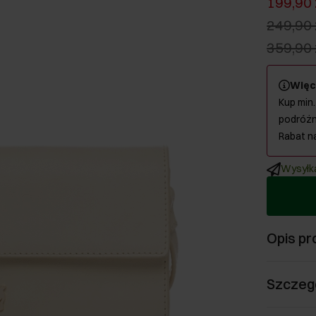
199,90 
249,90 
359,90 
Więc
Kup min.
podróżn
Rabat n
Wysyłka
Opis pr
Szczeg