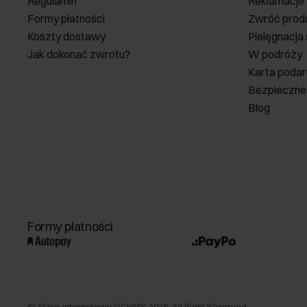
Regulamin
Reklamacje
Formy płatności
Zwróć prod
Koszty dostawy
Pielęgnacja
Jak dokonać zwrotu?
W podróży
Karta poda
Bezpieczne
Blog
Formy płatności
©
Sklep internetowy OCHNIK
2026
. All Right Reserved.