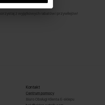
nik
 skorzystaj z wyjątkowych rabatów i przywilejów!
Kontakt
Centrum pomocy
Biuro Obsługi Klienta E-sklepu