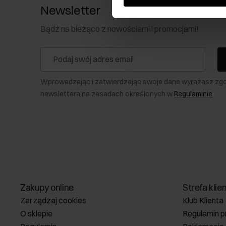
Newsletter
Bądź na bieżąco z nowościami i promocjami!
Wprowadzając i zatwierdzając swoje dane wyrażasz zg
newslettera na zasadach określonych w
Regulaminie
.
Zakupy online
Strefa klie
Zarządzaj cookies
Klub Klienta
O sklepie
Regulamin p