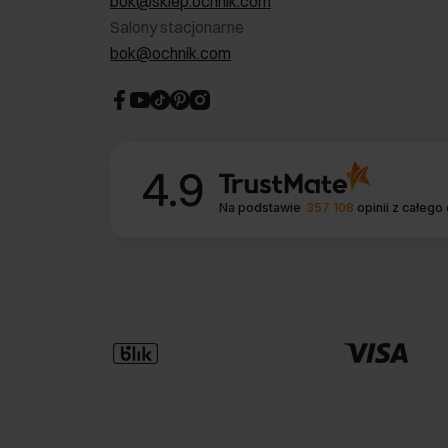
bok@sklep.ochnik.com
Salony stacjonarne
bok@ochnik.com
4.9
Na podstawie
357 108
opinii
z całego