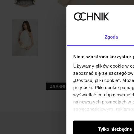
Zgoda
Niniejsza strona korzysta z
Używamy plików cookie w ce
zapoznać się ze szczegółowy
„Dostosuj pliki cookie”. Moż
ZGARNIJ -30%
przyciski. Pliki cookie poma
wyświetlać im dopasowane do
najnowszych promocjach w e-
społecznościowym, reklamow
od Ciebie lub uzyskanymi po
Tylko niezbędne