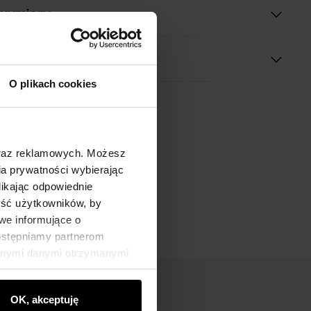
 wymiary
O plikach cookies
oraz reklamowych. Możesz
a prywatności wybierając
likając odpowiednie
ność użytkowników, by
we informujące o
dostępniamy partnerom
innymi danymi otrzymanymi
OK, akceptuję