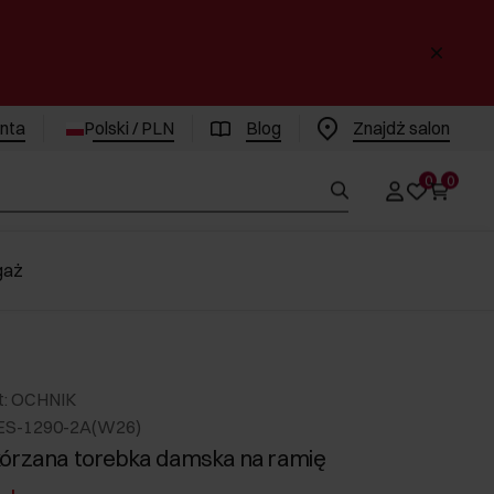
enta
Polski / PLN
Blog
Znajdż salon
0
0
gaż
t: OCHNIK
ES-1290-2A(W26)
órzana torebka damska na ramię