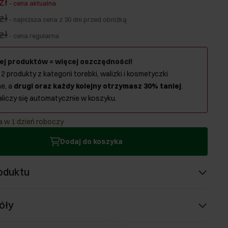
zł
-
cena aktualna
zł
-
najniższa cena z 30 dni przed obniżką
zł
-
cena regularna
ej produktów = więcej oszczędności!
 2 produkty z kategorii torebki, walizki i kosmetyczki
e, a
drugi oraz każdy kolejny otrzymasz 30% taniej
.
aliczy się automatycznie w koszyku.
 w 1 dzień roboczy
Dodaj do koszyka
oduktu
óły