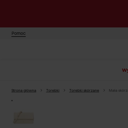
Pomoc
Wy
Strona główna
Torebki
Torebki skórzane
Mała skór