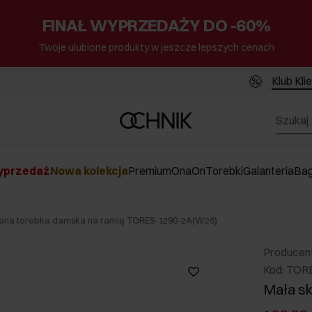
FINAŁ WYPRZEDAŻY DO -60%
Twoje ulubione produkty w jeszcze lepszych cenach
Klub Kli
przedaż
Nowa kolekcja
Premium
Ona
On
Torebki
Galanteria
Ba
zana torebka damska na ramię TORES-1290-2A(W26)
Producen
Kod: TOR
Mała sk