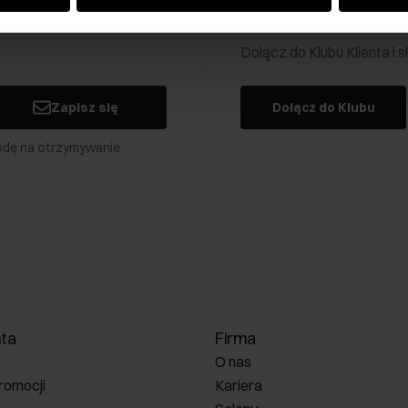
Klub Klienta Och
Dołącz do Klubu Klienta i
Zapisz się
Dołącz do Klubu
odę na otrzymywanie
nta
Firma
O nas
romocji
Kariera