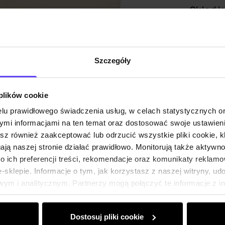
Skład i
Opinie
Szczegóły
 plików cookie
lu prawidłowego świadczenia usług, w celach statystycznych 
mi informacjami na ten temat oraz dostosować swoje ustawieni
esz również zaakceptować lub odrzucić wszystkie pliki cookie, k
gają naszej stronie działać prawidłowo. Monitorują także aktyw
 ich preferencji treści, rekomendacje oraz komunikaty reklamo
sklepie. Informacje o tym, jak korzystasz z naszej witryny, u
ym i analitycznym. Partnerzy mogą połączyć te informacje z 
dczas korzystania z ich usług.
Dostosuj pliki cookie