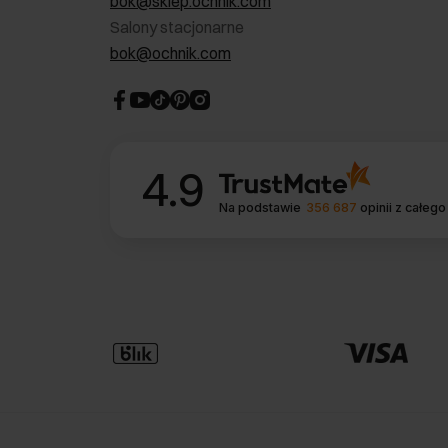
bok@sklep.ochnik.com
Salony stacjonarne
bok@ochnik.com
4.9
Na podstawie
356 687
opinii
z całego