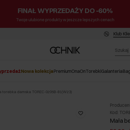
FINAŁ WYPRZEDAŻY DO -60%
Twoje ulubione produkty w jeszcze lepszych cenach
Klub Kli
przedaż
Nowa kolekcja
Premium
Ona
On
Torebki
Galanteria
Ba
a torebka damska TOREC-0205B-81(W23)
Producen
Kod: TOR
Mała b