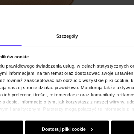
Opis pr
Szczegóły
Opinie
 plików cookie
lu prawidłowego świadczenia usług, w celach statystycznych 
mi informacjami na ten temat oraz dostosować swoje ustawieni
esz również zaakceptować lub odrzucić wszystkie pliki cookie, k
gają naszej stronie działać prawidłowo. Monitorują także aktyw
 ich preferencji treści, rekomendacje oraz komunikaty reklamo
sklepie. Informacje o tym, jak korzystasz z naszej witryny, u
ym i analitycznym. Partnerzy mogą połączyć te informacje z 
dczas korzystania z ich usług.
Dostosuj pliki cookie