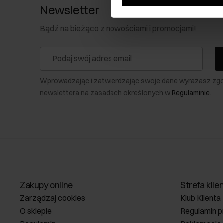
Newsletter
Bądź na bieżąco z nowościami i promocjami!
Wprowadzając i zatwierdzając swoje dane wyrażasz zg
newslettera na zasadach określonych w
Regulaminie
.
Zakupy online
Strefa klie
Zarządzaj cookies
Klub Klienta
O sklepie
Regulamin p