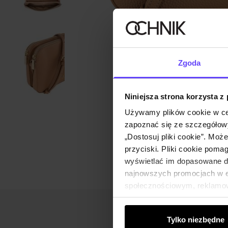
Zgoda
Niniejsza strona korzysta z
Używamy plików cookie w ce
zapoznać się ze szczegółowy
„Dostosuj pliki cookie”. Moż
przyciski. Pliki cookie poma
wyświetlać im dopasowane do
najnowszych promocjach w e-
społecznościowym, reklamow
od Ciebie lub uzyskanymi po
Tylko niezbędne