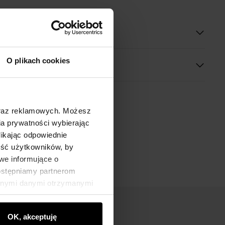
oduktu
O plikach cookies
oraz reklamowych. Możesz
a prywatności wybierając
likając odpowiednie
ność użytkowników, by
we informujące o
dostępniamy partnerom
innymi danymi otrzymanymi
OK, akceptuję