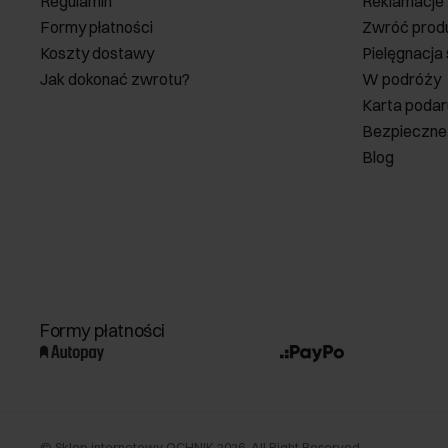
Regulamin
Reklamacje
Formy płatności
Zwróć prod
Koszty dostawy
Pielęgnacja
Jak dokonać zwrotu?
W podróży
Karta poda
Bezpieczne
Blog
Formy płatności
©
Sklep internetowy OCHNIK
2026
. All Right Reserved.