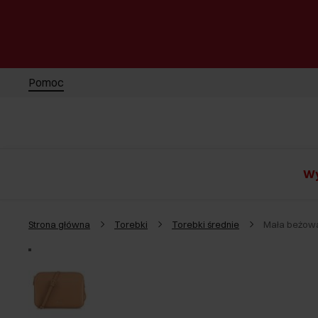
Pomoc
Wy
Strona główna
Torebki
Torebki średnie
Mała beżow