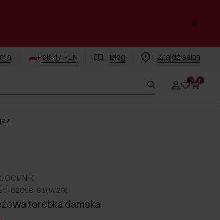
enta
Polski / PLN
Blog
Znajdż salon
0
0
gaż
t: OCHNIK
EC-0205B-81(W23)
eżowa torebka damska