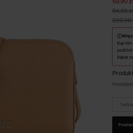
59,90 z
94,90 z
229,90 
Więc
Kup min.
podróżn
Rabat n
Produkt
Powiadom 
Twój a
Powia