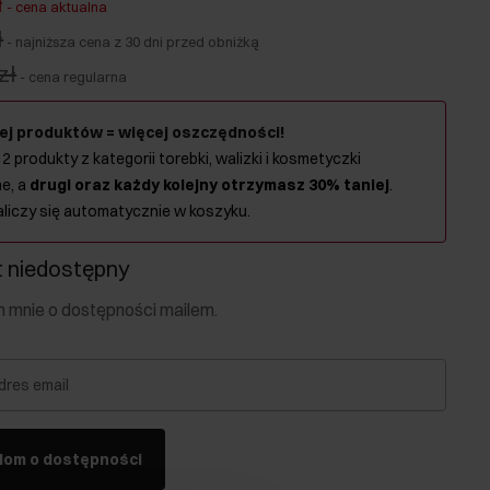
ł
-
cena aktualna
ł
-
najniższa cena z 30 dni przed obniżką
zł
-
cena regularna
ej produktów = więcej oszczędności!
 2 produkty z kategorii torebki, walizki i kosmetyczki
e, a
drugi oraz każdy kolejny otrzymasz 30% taniej
.
aliczy się automatycznie w koszyku.
 niedostępny
mnie o dostępności mailem.
dres email
dom o dostępności