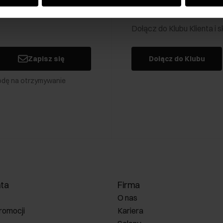
Klub Klienta Och
Dołącz do Klubu Klienta i
Zapisz się
Dołącz do Klubu
odę na otrzymywanie
nta
Firma
O nas
romocji
Kariera