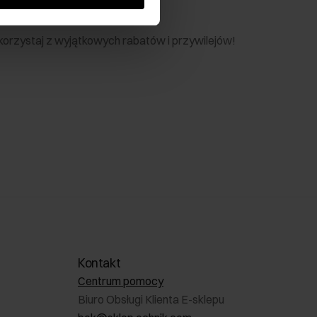
nik
 skorzystaj z wyjątkowych rabatów i przywilejów!
Kontakt
Centrum pomocy
Biuro Obsługi Klienta E-sklepu