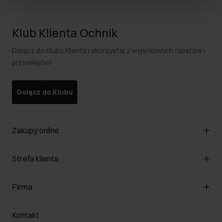
Klub Klienta Ochnik
Dołącz do Klubu Klienta i skorzystaj z wyjątkowych rabatów i
przywilejów!
Dołącz do Klubu
Zakupy online
Zarządzaj cookies
Strefa klienta
O sklepie
Regulamin
Klub Klienta
Firma
Formy płatności
Regulamin promocji
Koszty dostawy
Reklamacje
O nas
Jak dokonać zwrotu?
Kontakt
Zwróć produkty