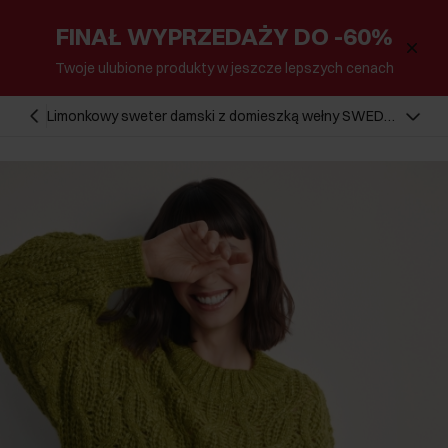
FINAŁ WYPRZEDAŻY DO -60%
Twoje ulubione produkty w jeszcze lepszych cenach
Limonkowy sweter damski z domieszką wełny SWEDT-
0236-84(Z25)