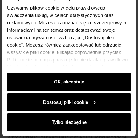
Skład i wymiary
Używamy plików cookie w celu prawidłowego
świadczenia usług, w celach statystycznych oraz
reklamowych. Możesz zapoznać się ze szczegółowymi
Opinie
informacjami na ten temat oraz dostosować swoje
ustawienia prywatności wybierając „Dostosuj pliki
cookie”. Możesz również zaakceptować lub odrzucić
wszystkie pliki cookie, klikając odpowiednie przyciski.
Pliki cookie pomagają naszej stronie działać prawidłowo.
Monitorują także aktywność użytkowników, by
Newsletter
wyświetlać im dopasowane do ich preferencji treści,
rekomendacje oraz komunikaty reklamowe informujące o
OK, akceptuję
Bądź na bieżąco z nowościami i promocjami!
najnowszych promocjach w e-sklepie. Informacje o tym,
jak korzystasz z naszej witryny, udostępniamy
Dostosuj pliki cookie
partnerom społecznościowym, reklamowym i
analitycznym. Partnerzy mogą połączyć te informacje z
innymi danymi otrzymanymi od Ciebie lub uzyskanymi
Zapisz się
Tylko niezbędne
podczas korzystania z ich usług.
Wprowadzając i zatwierdzając swoje dane wyrażasz zgodę