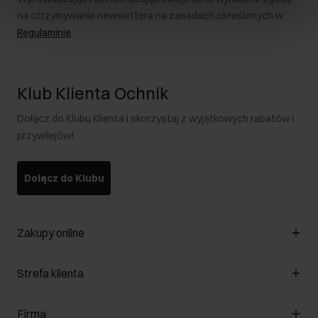
na otrzymywanie newslettera na zasadach określonych w
Regulaminie
.
Klub Klienta Ochnik
Dołącz do Klubu Klienta i skorzystaj z wyjątkowych rabatów i
przywilejów!
Dołącz do Klubu
Zakupy online
Zarządzaj cookies
Strefa klienta
O sklepie
Regulamin
Klub Klienta
Firma