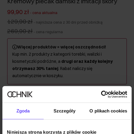
Kremowy plecak damski z imitacji skóry
99,90 zł
-
cena aktualna
129,90 zł
-
najniższa cena z 30 dni przed obniżką
269,90 zł
-
cena regularna
Więcej produktów = więcej oszczędności!
Kup min. 2 produkty z kategorii torebki, walizki i
kosmetyczki podróżne, a
drugi oraz każdy kolejny
otrzymasz 30% taniej
. Rabat naliczy się
automatycznie w koszyku.
Wysyłka w 1 dzień roboczy
Opis produktu
Zgoda
Szczegóły
O plikach cookies
Szczegóły
Niniejsza strona korzysta z plików cookie