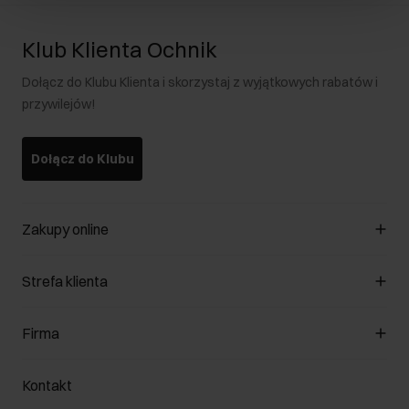
Klub Klienta Ochnik
Dołącz do Klubu Klienta i skorzystaj z wyjątkowych rabatów i
przywilejów!
Dołącz do Klubu
Zakupy online
Zarządzaj cookies
Strefa klienta
O sklepie
Regulamin
Klub Klienta
Firma
Formy płatności
Regulamin promocji
Koszty dostawy
Reklamacje
O nas
Jak dokonać zwrotu?
Kontakt
Zwróć produkty
Kariera