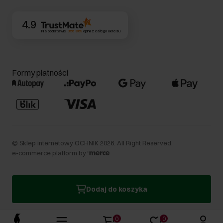
4.9
Na podstawie
356 869
opinii
z całego okresu
Formy płatności
©
Sklep internetowy OCHNIK
2026
. All Right Reserved.
e-commerce platform by
Dodaj do koszyka
0
0