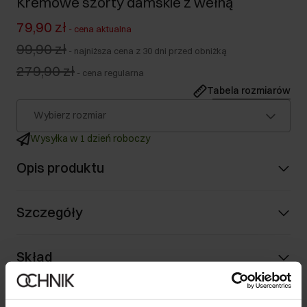
Kremowe szorty damskie z wełną
79,90 zł
-
cena aktualna
99,90 zł
-
najniższa cena z 30 dni przed obniżką
279,90 zł
-
cena regularna
Tabela rozmiarów
Wybierz rozmiar
Wysyłka w 1 dzień roboczy
Opis produktu
Szczegóły
Skład
Opinie