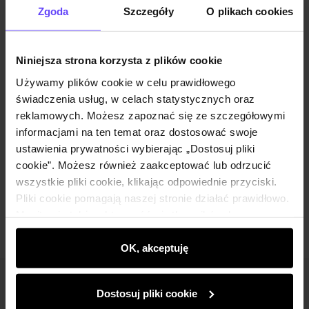
Zgoda
Szczegóły
O plikach cookies
Zestaw
Niniejsza strona korzysta z plików cookie
Kremowa marynarka damska z wełną
Używamy plików cookie w celu prawidłowego
ZAKDT-0045-0B(W26)
świadczenia usług, w celach statystycznych oraz
159,90 zł
reklamowych. Możesz zapoznać się ze szczegółowymi
199,90 zł
-
najniższa cena z 30 dni przed
informacjami na ten temat oraz dostosować swoje
obniżką
ustawienia prywatności wybierając „Dostosuj pliki
Wybierz rozmiar
cookie”. Możesz również zaakceptować lub odrzucić
Dodaj do koszyka
wszystkie pliki cookie, klikając odpowiednie przyciski.
Pliki cookie pomagają naszej stronie działać prawidłowo.
Monitorują także aktywność użytkowników, by
wyświetlać im dopasowane do ich preferencji treści,
rekomendacje oraz komunikaty reklamowe informujące o
OK, akceptuję
najnowszych promocjach w e-sklepie. Informacje o tym,
jak korzystasz z naszej witryny, udostępniamy
Newsletter
Dostosuj pliki cookie
partnerom społecznościowym, reklamowym i