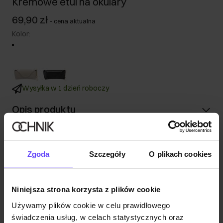
Kremowe etui na okulary
69,90 zł
-
cena aktualna
Kolor
:
Wysyłka w 1 dzień roboczy
Opis produktu
Szczegóły
Zgoda
Szczegóły
O plikach cookies
Skład i wymiary
Niniejsza strona korzysta z plików cookie
Opinie
Używamy plików cookie w celu prawidłowego
świadczenia usług, w celach statystycznych oraz