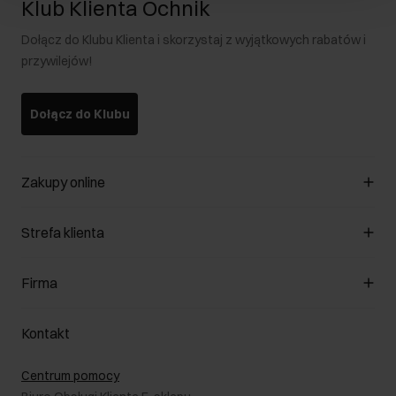
Klub Klienta Ochnik
Dołącz do Klubu Klienta i skorzystaj z wyjątkowych rabatów i
przywilejów!
Dołącz do Klubu
Zakupy online
Zarządzaj cookies
Strefa klienta
O sklepie
Regulamin
Klub Klienta
Firma
Formy płatności
Regulamin promocji
Koszty dostawy
Reklamacje
O nas
Jak dokonać zwrotu?
Kontakt
Zwróć produkty
Kariera
Pielęgnacja skóry
Salony
Centrum pomocy
W podróży
B2B - Sprzedaż dla firm