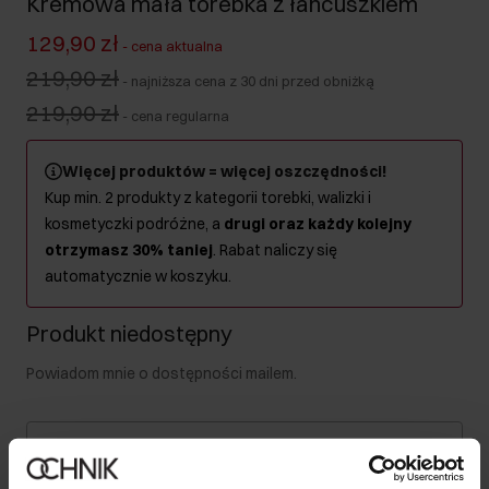
Kremowa mała torebka z łańcuszkiem
129,90 zł
-
cena aktualna
219,90 zł
-
najniższa cena z 30 dni przed obniżką
219,90 zł
-
cena regularna
Więcej produktów = więcej oszczędności!
Kup min. 2 produkty z kategorii torebki, walizki i
kosmetyczki podróżne, a
drugi oraz każdy kolejny
otrzymasz 30% taniej
. Rabat naliczy się
automatycznie w koszyku.
Produkt niedostępny
Powiadom mnie o dostępności mailem.
Twój adres email