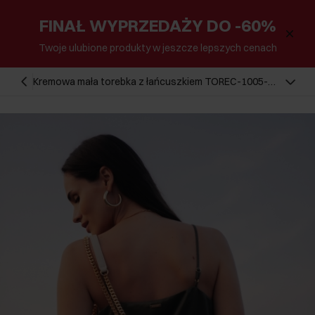
FINAŁ WYPRZEDAŻY DO -60%
Twoje ulubione produkty w jeszcze lepszych cenach
Kremowa mała torebka z łańcuszkiem TOREC-1005-
12(W25)