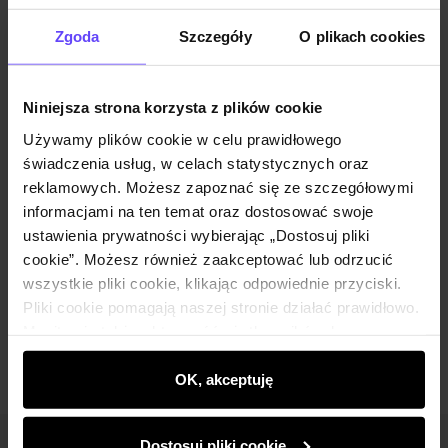
Powiadom o dostępności
Zgoda
Szczegóły
O plikach cookies
Niniejsza strona korzysta z plików cookie
Opis produktu
Używamy plików cookie w celu prawidłowego
świadczenia usług, w celach statystycznych oraz
Szczegóły
reklamowych. Możesz zapoznać się ze szczegółowymi
informacjami na ten temat oraz dostosować swoje
ustawienia prywatności wybierając „Dostosuj pliki
Skład i wymiary
cookie”. Możesz również zaakceptować lub odrzucić
wszystkie pliki cookie, klikając odpowiednie przyciski.
Pliki cookie pomagają naszej stronie działać prawidłowo.
Opinie
Monitorują także aktywność użytkowników, by
wyświetlać im dopasowane do ich preferencji treści,
rekomendacje oraz komunikaty reklamowe informujące o
OK, akceptuję
najnowszych promocjach w e-sklepie. Informacje o tym,
jak korzystasz z naszej witryny, udostępniamy
Dostosuj pliki cookie