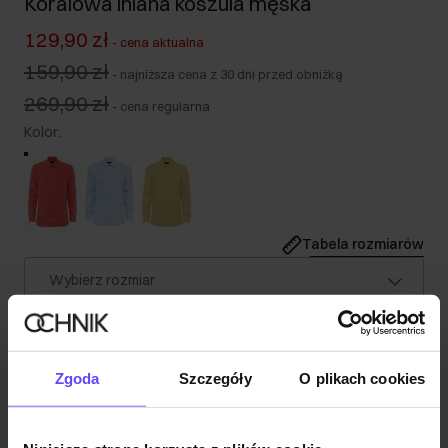
Koralowa lniana koszula męska
129,90 zł
-
cena aktualna
159,90 zł
-
najniższa cena z 30 dni przed obniżką
269,90 zł
-
cena regularna
Kolor
:
Tabela rozmiarów
Wybierz rozmiar
Nasz model ma 190 cm wzrostu i nosi rozmiar M.
Opis produktu
Zgoda
Szczegóły
O plikach cookies
Szczegóły