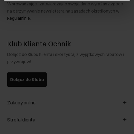
Wprowadzając i zatwierdzając swoje dane wyrażasz zgodę
na otrzymywanie newslettera na zasadach określonych w
Regulaminie
.
Klub Klienta Ochnik
Dołącz do Klubu Klienta i skorzystaj z wyjątkowych rabatów i
przywilejów!
Dołącz do Klubu
Zakupy online
Zarządzaj cookies
Strefa klienta
O sklepie
Regulamin