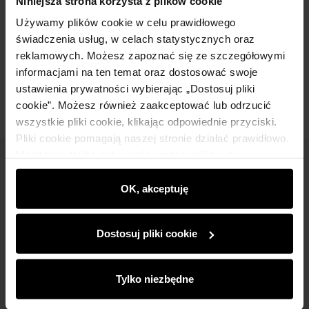
Niniejsza strona korzysta z plików cookie
Używamy plików cookie w celu prawidłowego
Skład
świadczenia usług, w celach statystycznych oraz
reklamowych. Możesz zapoznać się ze szczegółowymi
Opinie
informacjami na ten temat oraz dostosować swoje
ustawienia prywatności wybierając „Dostosuj pliki
cookie”. Możesz również zaakceptować lub odrzucić
wszystkie pliki cookie, klikając odpowiednie przyciski.
Pliki cookie pomagają naszej stronie działać prawidłowo.
Monitorują także aktywność użytkowników, by
Newsletter
wyświetlać im dopasowane do ich preferencji treści,
rekomendacje oraz komunikaty reklamowe informujące o
OK, akceptuję
Bądź na bieżąco z nowościami i promocjami!
najnowszych promocjach w e-sklepie. Informacje o tym,
jak korzystasz z naszej witryny, udostępniamy
Dostosuj pliki cookie
partnerom społecznościowym, reklamowym i
analitycznym. Partnerzy mogą połączyć te informacje z
innymi danymi otrzymanymi od Ciebie lub uzyskanymi
Tylko niezbędne
Zapisz się
podczas korzystania z ich usług.