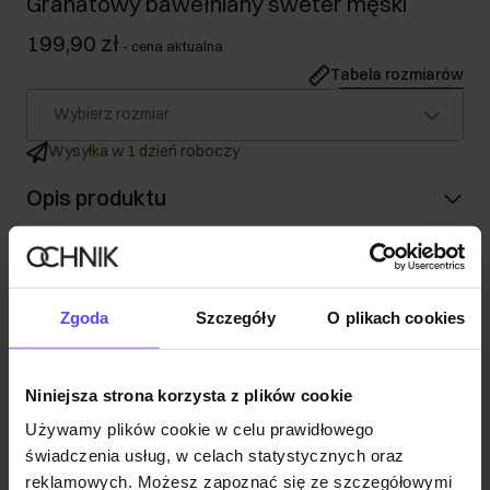
Granatowy bawełniany sweter męski
199,90 zł
-
cena aktualna
Tabela rozmiarów
Wybierz rozmiar
Wysyłka w 1 dzień roboczy
Opis produktu
Szczegóły
Zgoda
Szczegóły
O plikach cookies
Skład i wymiary
Niniejsza strona korzysta z plików cookie
Opinie
Używamy plików cookie w celu prawidłowego
świadczenia usług, w celach statystycznych oraz
reklamowych. Możesz zapoznać się ze szczegółowymi