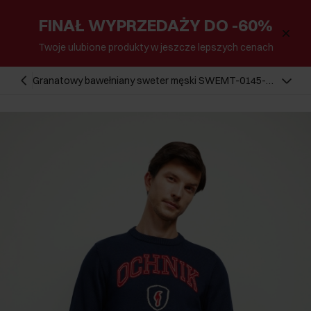
FINAŁ WYPRZEDAŻY DO -60%
Twoje ulubione produkty w jeszcze lepszych cenach
Granatowy bawełniany sweter męski SWEMT-0145-
68(Z24)