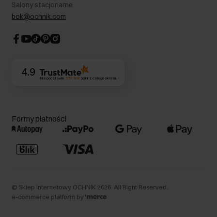
Informacje prawne
Salony stacjonarne
Blog
Dla akcjonariuszy
bok@ochnik.com
Strategia podatkowa
CSR
Kontakt
4.9
Na podstawie
357 108
opinii
z całego okresu
Formy płatności
©
Sklep internetowy OCHNIK
2026
. All Right Reserved.
e-commerce platform by