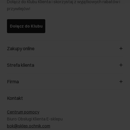
Dołącz do Klubu Klienta i skorzystaj z wyjątkowych rabatów i
przywilejów!
Dołącz do Klubu
Zakupy online
Zarządzaj cookies
Strefa klienta
O sklepie
Regulamin
Klub Klienta
Firma
Formy płatności
Regulamin promocji
Koszty dostawy
Reklamacje
O nas
Jak dokonać zwrotu?
Kontakt
Zwróć produkty
Kariera
Pielęgnacja skóry
Salony
Centrum pomocy
W podróży
B2B - Sprzedaż dla firm
Biuro Obsługi Klienta E-sklepu
Karta podarunkowa
RODO- Polityka prywatności
bok@sklep.ochnik.com
Bezpieczne zakupy