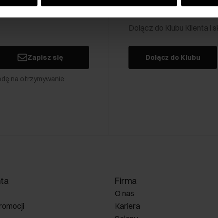
Klub Klienta Och
Dołącz do Klubu Klienta i
Zapisz się
Dołącz do Klubu
odę na otrzymywanie
nta
Firma
O nas
romocji
Kariera