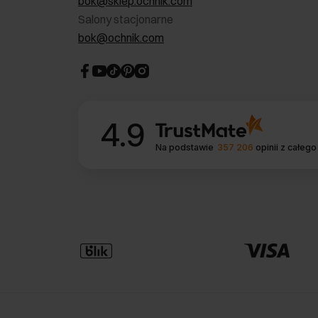
bok@sklep.ochnik.com
Salony stacjonarne
bok@ochnik.com
4.9
Na podstawie
357 206
opinii
z całego