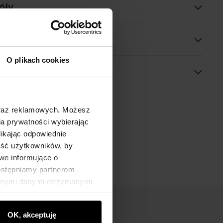
óły
O plikach cookies
oraz reklamowych. Możesz
a prywatności wybierając
likając odpowiednie
ność użytkowników, by
we informujące o
dostępniamy partnerom
innymi danymi otrzymanymi
OK, akceptuję