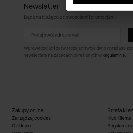
Newsletter
Bądź na bieżąco z nowościami i promocjami!
Wprowadzając i zatwierdzając swoje dane wyrażasz zg
newslettera na zasadach określonych w
Regulaminie
.
Zakupy online
Strefa klie
Zarządzaj cookies
Klub Klienta
O sklepie
Regulamin p