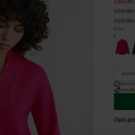
159,90 
229,90 
229,90 
Kolor
:
Wybier
Nasza m
Wysyłka
Opis pr