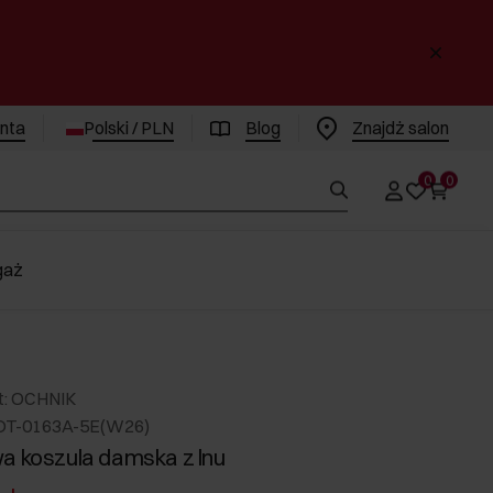
enta
Polski / PLN
Blog
Znajdż salon
0
0
gaż
t: OCHNIK
DT-0163A-5E(W26)
a koszula damska z lnu