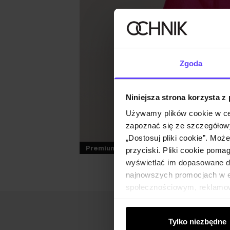
Zgoda
Niniejsza strona korzysta z
Używamy plików cookie w ce
zapoznać się ze szczegółowy
„Dostosuj pliki cookie”. Moż
Premium
przyciski. Pliki cookie poma
wyświetlać im dopasowane do
najnowszych promocjach w e-
społecznościowym, reklamow
od Ciebie lub uzyskanymi po
Tylko niezbędne