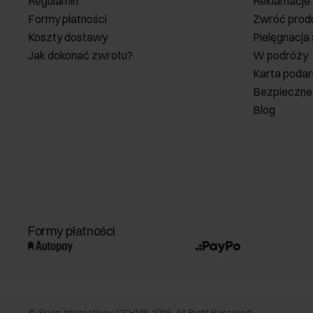
Regulamin
Reklamacje
Formy płatności
Zwróć prod
Koszty dostawy
Pielęgnacja
Jak dokonać zwrotu?
W podróży
Karta poda
Bezpieczne
Blog
Formy płatności
©
Sklep internetowy OCHNIK
2026
. All Right Reserved.