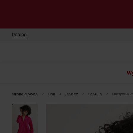
Pomoc
Wy
Strona główna
Ona
Odzież
Koszule
Fuksjowa k