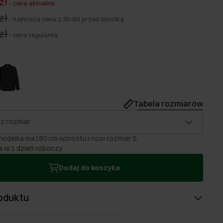
zł
-
cena aktualna
zł
-
najniższa cena z 30 dni przed obniżką
zł
-
cena regularna
Tabela rozmiarów
z rozmiar
odelka ma180 cm wzrostu i nosi rozmiar S.
 w 1 dzień roboczy
Dodaj do koszyka
oduktu