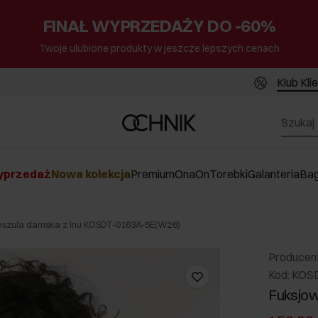
FINAŁ WYPRZEDAŻY DO -60%
Twoje ulubione produkty w jeszcze lepszych cenach
Klub Kli
przedaż
Nowa kolekcja
Premium
Ona
On
Torebki
Galanteria
Ba
oszula damska z lnu KOSDT-0163A-5E(W26)
Producen
Kod: KOS
Fuksjow