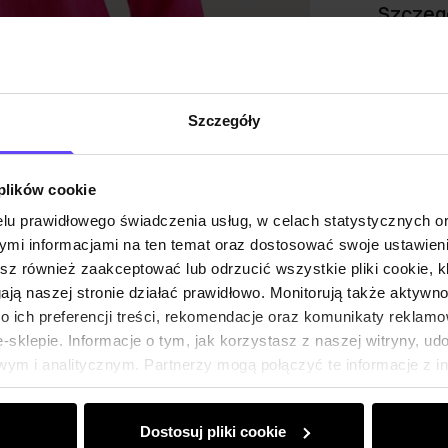
Szczeg
Skład
Szczegóły
Opinie
 plików cookie
lu prawidłowego świadczenia usług, w celach statystycznych 
mi informacjami na ten temat oraz dostosować swoje ustawieni
esz również zaakceptować lub odrzucić wszystkie pliki cookie, k
gają naszej stronie działać prawidłowo. Monitorują także aktyw
 ich preferencji treści, rekomendacje oraz komunikaty reklamo
sklepie. Informacje o tym, jak korzystasz z naszej witryny, u
ym i analitycznym. Partnerzy mogą połączyć te informacje z 
dczas korzystania z ich usług.
Dostosuj pliki cookie