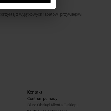
nik
 skorzystaj z wyjątkowych rabatów i przywilejów!
Kontakt
Centrum pomocy
Biuro Obsługi Klienta E-sklepu