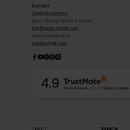
Kontakt
Centrum pomocy
Biuro Obsługi Klienta E-sklepu
bok@sklep.ochnik.com
Salony stacjonarne
bok@ochnik.com
4.9
Na podstawie
357 201
opinii
z całego