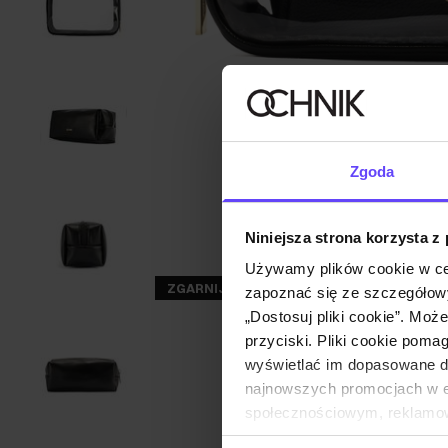
Zgoda
Niniejsza strona korzysta z
Używamy plików cookie w ce
ZGARNIJ -30%
zapoznać się ze szczegółowy
„Dostosuj pliki cookie”. Moż
przyciski. Pliki cookie poma
wyświetlać im dopasowane do
najnowszych promocjach w e-
społecznościowym, reklamow
od Ciebie lub uzyskanymi po