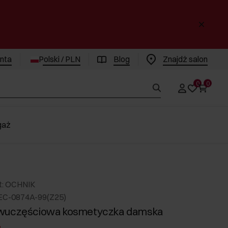
enta
Polski / PLN
Blog
Znajdż salon
0
0
gaż
t: OCHNIK
EC-0874A-99(Z25)
wuczęściowa kosmetyczka damska