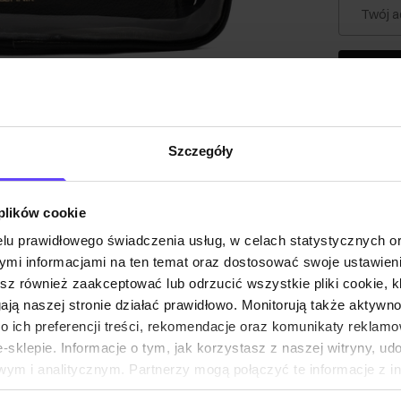
Twój a
Powia
Szczegóły
Opis pr
Szczeg
 plików cookie
lu prawidłowego świadczenia usług, w celach statystycznych 
mi informacjami na ten temat oraz dostosować swoje ustawieni
Skład i
esz również zaakceptować lub odrzucić wszystkie pliki cookie, k
gają naszej stronie działać prawidłowo. Monitorują także aktyw
 ich preferencji treści, rekomendacje oraz komunikaty reklamo
Opinie
sklepie. Informacje o tym, jak korzystasz z naszej witryny, u
ym i analitycznym. Partnerzy mogą połączyć te informacje z 
dczas korzystania z ich usług.