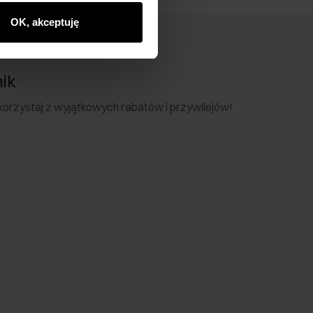
OK, akceptuję
nik
 skorzystaj z wyjątkowych rabatów i przywilejów!