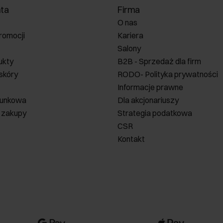
nta
Firma
O nas
romocji
Kariera
Salony
ukty
B2B - Sprzedaż dla firm
 skóry
RODO- Polityka prywatności
Informacje prawne
runkowa
Dla akcjonariuszy
 zakupy
Strategia podatkowa
CSR
Kontakt