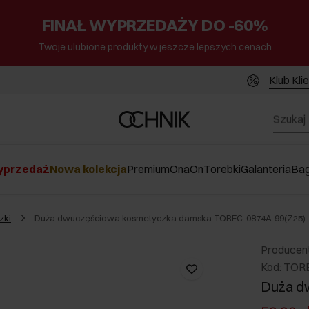
FINAŁ WYPRZEDAŻY DO -60%
Twoje ulubione produkty w jeszcze lepszych cenach
Klub Kli
przedaż
Nowa kolekcja
Premium
Ona
On
Torebki
Galanteria
Ba
zki
Duża dwuczęściowa kosmetyczka damska TOREC-0874A-99(Z25)
Producen
Kod: TOR
Duża d