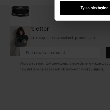
Tylko niezbędne
Newsletter
Bądź na bieżąco z nowościami i promocjami!
Wprowadzając i zatwierdzając swoje dane wyrażasz zg
newslettera na zasadach określonych w
Regulaminie
.