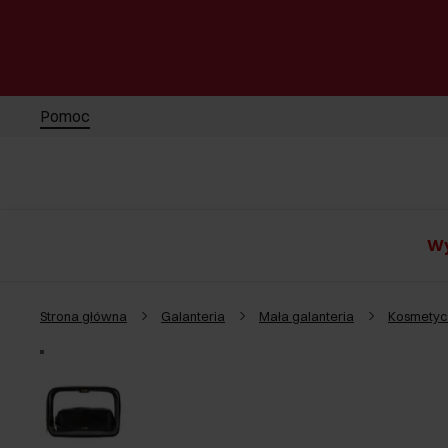
Pomoc
Wy
Strona główna
Galanteria
Mała galanteria
Kosmetyc