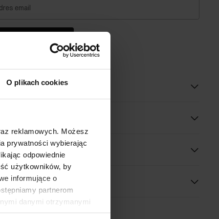
dres email
dom o dostępności
O plikach cookies
oduktu
óły
oraz reklamowych. Możesz
a prywatności wybierając
 wymiary
likając odpowiednie
ność użytkowników, by
we informujące o
dostępniamy partnerom
innymi danymi otrzymanymi