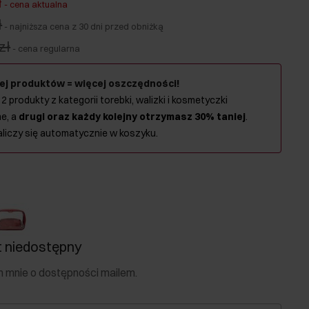
ł
-
cena aktualna
ł
-
najniższa cena z 30 dni przed obniżką
zł
-
cena regularna
ej produktów = więcej oszczędności!
 2 produkty z kategorii torebki, walizki i kosmetyczki
e, a
drugi oraz każdy kolejny otrzymasz 30% taniej
.
aliczy się automatycznie w koszyku.
 niedostępny
mnie o dostępności mailem.