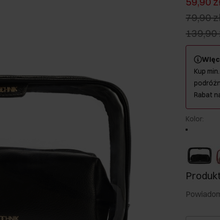
59,90 z
79,90 z
139,90 
Więc
Kup min.
podróżn
Rabat n
Kolor
:
Produkt
Powiadom 