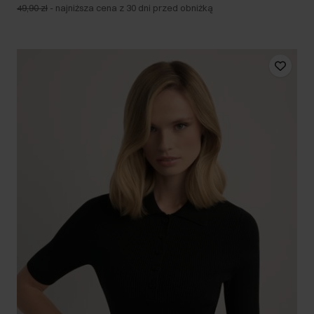
49,90 zł
-
najniższa cena z 30 dni przed obniżką