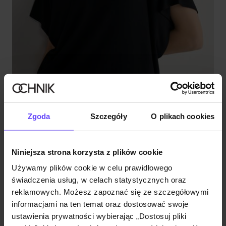
Czarna bluzka damska
Zgoda
Szczegóły
O plikach cookies
4.9 (55)
49,90 zł
59,90 zł
-
najniższa cena z 30 dni przed obniżką
Niniejsza strona korzysta z plików cookie
Używamy plików cookie w celu prawidłowego
świadczenia usług, w celach statystycznych oraz
reklamowych. Możesz zapoznać się ze szczegółowymi
informacjami na ten temat oraz dostosować swoje
ustawienia prywatności wybierając „Dostosuj pliki