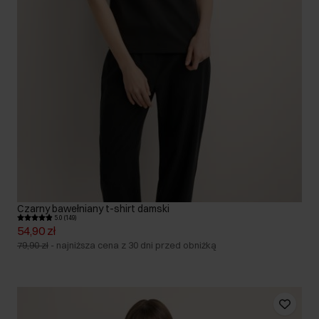
Czarny bawełniany t-shirt damski
5.0 (149)
54,90 zł
79,90 zł
-
najniższa cena z 30 dni przed obniżką