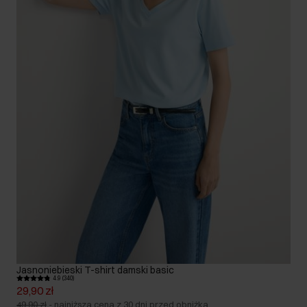
Jasnoniebieski T-shirt damski basic
4.9 (340)
29,90 zł
49,90 zł
-
najniższa cena z 30 dni przed obniżką