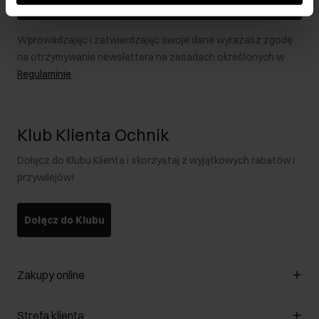
Zapisz się
Wprowadzając i zatwierdzając swoje dane wyrażasz zgodę
na otrzymywanie newslettera na zasadach określonych w
Regulaminie
.
Klub Klienta Ochnik
Dołącz do Klubu Klienta i skorzystaj z wyjątkowych rabatów i
przywilejów!
Dołącz do Klubu
Zakupy online
Zarządzaj cookies
Strefa klienta