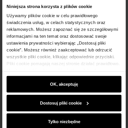
Szczegóły
Niniejsza strona korzysta z plików cookie
Używamy plików cookie w celu prawidłowego
Skład i wymiary
świadczenia usług, w celach statystycznych oraz
reklamowych. Możesz zapoznać się ze szczegółowymi
informacjami na ten temat oraz dostosować swoje
Opinie
ustawienia prywatności wybierając „Dostosuj pliki
cookie”. Możesz również zaakceptować lub odrzucić
wszystkie pliki cookie, klikając odpowiednie przyciski.
Pliki cookie pomagają naszej stronie działać prawidłowo.
Monitorują także aktywność użytkowników, by
wyświetlać im dopasowane do ich preferencji treści,
Newsletter
rekomendacje oraz komunikaty reklamowe informujące o
OK, akceptuję
najnowszych promocjach w e-sklepie. Informacje o tym,
Bądź na bieżąco z nowościami i promocjami!
jak korzystasz z naszej witryny, udostępniamy
Dostosuj pliki cookie
partnerom społecznościowym, reklamowym i
analitycznym. Partnerzy mogą połączyć te informacje z
innymi danymi otrzymanymi od Ciebie lub uzyskanymi
Tylko niezbędne
podczas korzystania z ich usług.