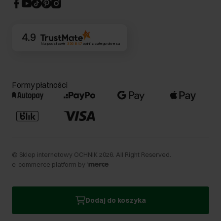
CSR
Kontakt
4.9
Na podstawie
356 847
opinii
z całego okresu
Formy płatności
©
Sklep internetowy OCHNIK
2026
. All Right Reserved.
e-commerce platform by
Dodaj do koszyka