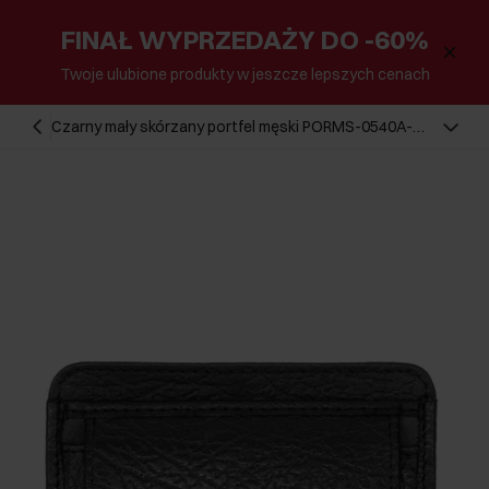
FINAŁ WYPRZEDAŻY DO -60%
Twoje ulubione produkty w jeszcze lepszych cenach
Czarny mały skórzany portfel męski PORMS-0540A-
99(Z25)