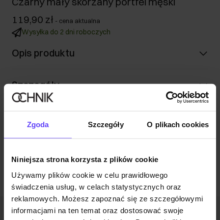
Czarny mały skórzany portfel męski
119,90 zł
-
cena aktualna
Wysyłka do 2 dni roboczych
Opis produktu
Szczegóły
Skład i wymiary
Zgoda
Szczegóły
O plikach cookies
Opinie
Niniejsza strona korzysta z plików cookie
Używamy plików cookie w celu prawidłowego
świadczenia usług, w celach statystycznych oraz
reklamowych. Możesz zapoznać się ze szczegółowymi
informacjami na ten temat oraz dostosować swoje