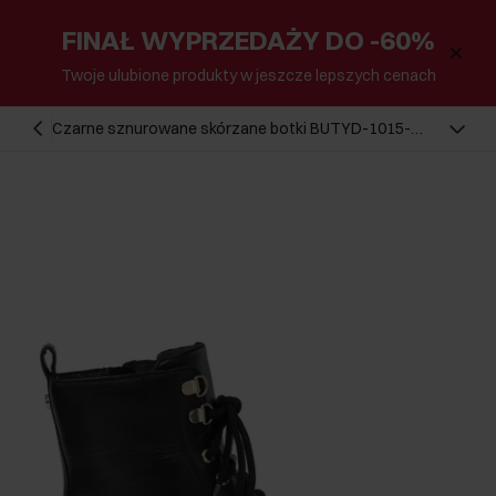
FINAŁ WYPRZEDAŻY DO -60%
Twoje ulubione produkty w jeszcze lepszych cenach
Czarne sznurowane skórzane botki BUTYD-1015-
99(Z24)