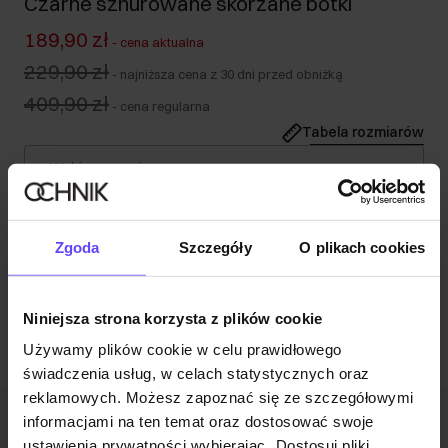
Czarne sznurowane skórzane botki
189,90 zł
-
cena aktualna
229,90 zł
-
najniższa cena z 30 dni przed obniżką
409,90 zł
-
cena regularna
Tabela rozmiarów
Wybierz rozmiar
Opis produktu
Zgoda
Szczegóły
O plikach cookies
Opinie
Niniejsza strona korzysta z plików cookie
Używamy plików cookie w celu prawidłowego
świadczenia usług, w celach statystycznych oraz
reklamowych. Możesz zapoznać się ze szczegółowymi
informacjami na ten temat oraz dostosować swoje
Newsletter
ustawienia prywatności wybierając „Dostosuj pliki