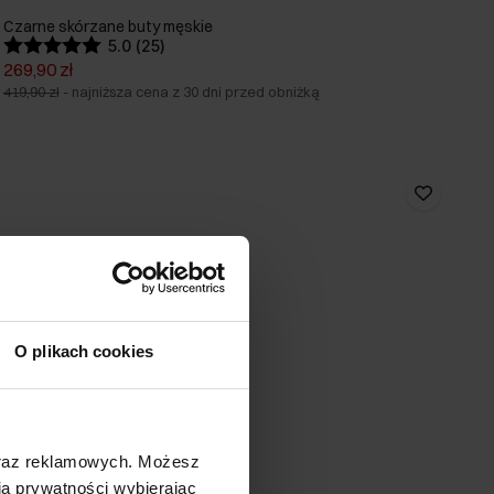
Czarne skórzane buty męskie
5.0 (25)
269,90 zł
419,90 zł
-
najniższa cena z 30 dni przed obniżką
O plikach cookies
oraz reklamowych. Możesz
a prywatności wybierając