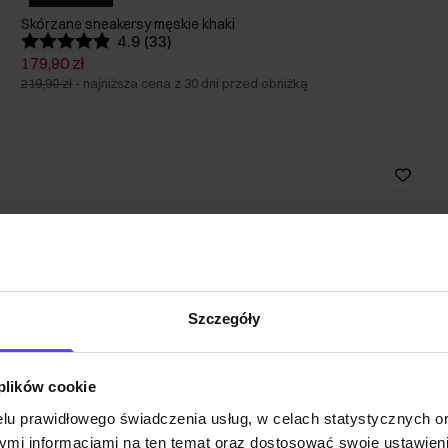
Skórzane sneakersy męskie khaki
4.9 (33)
179,90 zł
219,90 zł
-
najniższa cena z 30 dni przed obniżką
Szczegóły
 plików cookie
lu prawidłowego świadczenia usług, w celach statystycznych 
mi informacjami na ten temat oraz dostosować swoje ustawieni