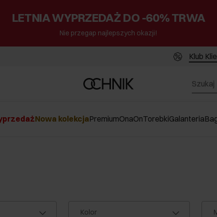
LETNIA WYPRZEDAŻ DO -60% TRWA
Nie przegap najlepszych okazji!
Klub Kli
przedaż
Nowa kolekcja
Premium
Ona
On
Torebki
Galanteria
Ba
Kolor
M