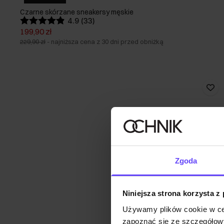
Czarne skórzane sneakersy męskie
4.9 (33)
199,90 zł
229,90 zł
-
najniższa cena z 30 dni przed obniżką
Zgoda
Niniejsza strona korzysta z
Używamy plików cookie w ce
zapoznać się ze szczegółowy