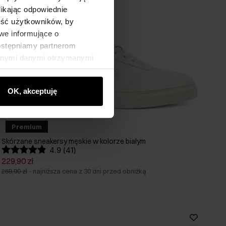
likając odpowiednie
ność użytkowników, by
we informujące o
dostępniamy partnerom
innymi danymi otrzymanymi
OK, akceptuję
Premium
Skórzane sneakersy męskie w kolorze białym
4.9 (41)
229,90 zł
259,90 zł
-
najniższa cena z 30 dni przed obniżką