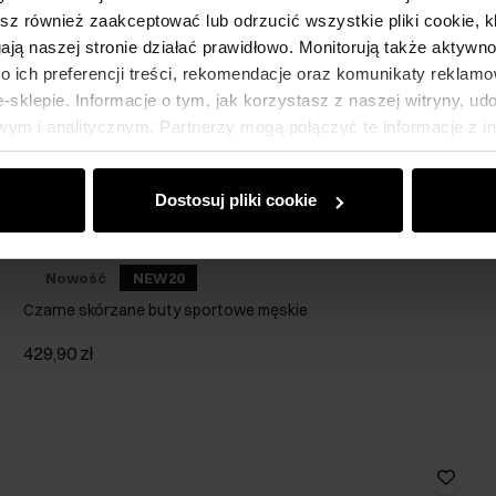
esz również zaakceptować lub odrzucić wszystkie pliki cookie, k
gają naszej stronie działać prawidłowo. Monitorują także aktyw
 ich preferencji treści, rekomendacje oraz komunikaty reklamo
sklepie. Informacje o tym, jak korzystasz z naszej witryny, u
ym i analitycznym. Partnerzy mogą połączyć te informacje z 
dczas korzystania z ich usług.
Dostosuj pliki cookie
Nowość
NEW20
Czarne skórzane buty sportowe męskie
429,90 zł