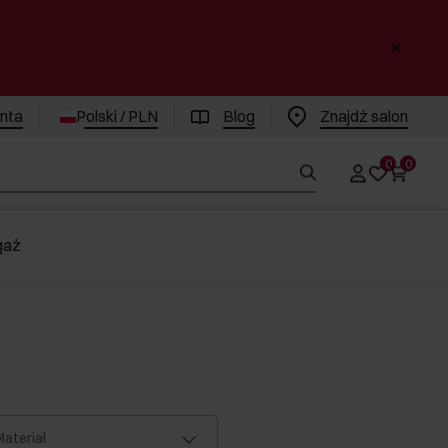
enta
Polski / PLN
Blog
Znajdż salon
0
0
gaż
ateriał