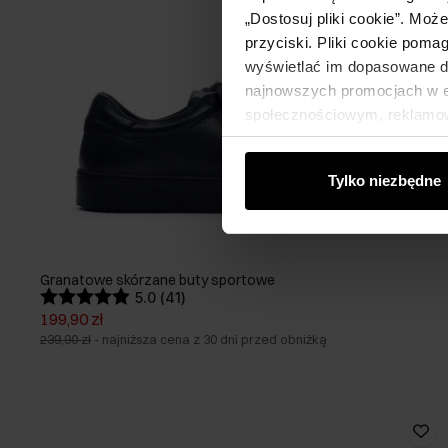
„Dostosuj pliki cookie”. Moż
przyciski. Pliki cookie poma
wyświetlać im dopasowane do
najnowszych promocjach w e-
społecznościowym, reklamow
od Ciebie lub uzyskanymi po
Tylko niezbędne
Granatowe skórzane buty sportowe
5.0 (41)
199,90 zł
239,90 zł
-
najniższa cena z 30 dni przed obniżką