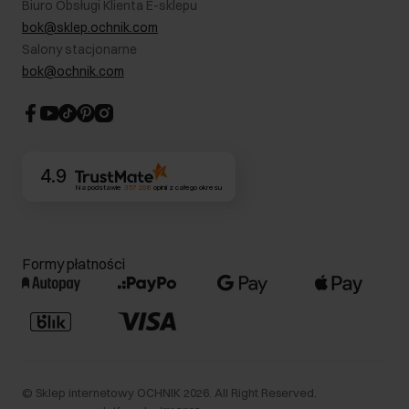
Biuro Obsługi Klienta E-sklepu
Karta podarunkowa
RODO- Polityka prywatności
bok@sklep.ochnik.com
Bezpieczne zakupy
Informacje prawne
Salony stacjonarne
Blog
Dla akcjonariuszy
bok@ochnik.com
Strategia podatkowa
CSR
Kontakt
4.9
Na podstawie
357 208
opinii
z całego okresu
Formy płatności
©
Sklep internetowy OCHNIK
2026
. All Right Reserved.