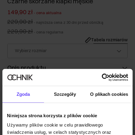
Czarne skórzane klapki męskie
149,90 zł
-
cena aktualna
229,90 zł
-
najniższa cena z 30 dni przed obniżką
229,90 zł
-
cena regularna
Tabela rozmiarów
Wybierz rozmiar
Opis produktu
Szczegóły
Zgoda
Szczegóły
O plikach cookies
Skład
Niniejsza strona korzysta z plików cookie
Używamy plików cookie w celu prawidłowego
Opinie
świadczenia usług, w celach statystycznych oraz