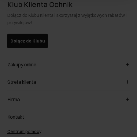
Klub Klienta Ochnik
Dołącz do Klubu Klienta i skorzystaj z wyjątkowych rabatów i
przywilejów!
Dołącz do Klubu
Zakupy online
Zarządzaj cookies
Strefa klienta
O sklepie
Regulamin
Klub Klienta
Firma
Formy płatności
Regulamin promocji
Koszty dostawy
Reklamacje
O nas
Jak dokonać zwrotu?
Kontakt
Zwróć produkty
Kariera
Pielęgnacja skóry
Salony
Centrum pomocy
W podróży
B2B - Sprzedaż dla firm