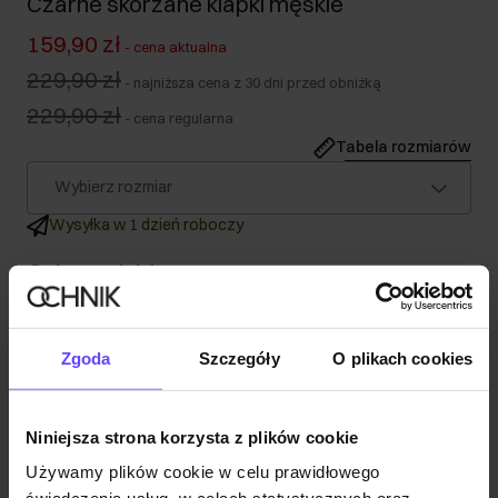
Czarne skórzane klapki męskie
159,90 zł
-
cena aktualna
229,90 zł
-
najniższa cena z 30 dni przed obniżką
229,90 zł
-
cena regularna
Tabela rozmiarów
Wybierz rozmiar
Wysyłka w 1 dzień roboczy
Opis produktu
Szczegóły
Zgoda
Szczegóły
O plikach cookies
Skład
Niniejsza strona korzysta z plików cookie
Używamy plików cookie w celu prawidłowego
Opinie