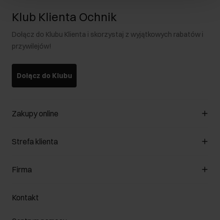
Klub Klienta Ochnik
Dołącz do Klubu Klienta i skorzystaj z wyjątkowych rabatów i
przywilejów!
Dołącz do Klubu
Zakupy online
Zarządzaj cookies
Strefa klienta
O sklepie
Regulamin
Klub Klienta
Firma
Formy płatności
Regulamin promocji
Koszty dostawy
Reklamacje
O nas
Jak dokonać zwrotu?
Kontakt
Zwróć produkty
Kariera
Pielęgnacja skóry
Salony