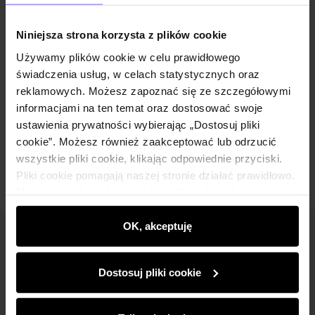
Opis produktu
Niniejsza strona korzysta z plików cookie
Szczegóły
Używamy plików cookie w celu prawidłowego
świadczenia usług, w celach statystycznych oraz
reklamowych. Możesz zapoznać się ze szczegółowymi
Skład i wymiary
informacjami na ten temat oraz dostosować swoje
ustawienia prywatności wybierając „Dostosuj pliki
Opinie
cookie”. Możesz również zaakceptować lub odrzucić
wszystkie pliki cookie, klikając odpowiednie przyciski.
Pliki cookie pomagają naszej stronie działać prawidłowo.
Monitorują także aktywność użytkowników, by
wyświetlać im dopasowane do ich preferencji treści,
rekomendacje oraz komunikaty reklamowe informujące o
OK, akceptuję
Newsletter
najnowszych promocjach w e-sklepie. Informacje o tym,
jak korzystasz z naszej witryny, udostępniamy
Bądź na bieżąco z nowościami i promocjami!
Dostosuj pliki cookie
partnerom społecznościowym, reklamowym i
analitycznym. Partnerzy mogą połączyć te informacje z
innymi danymi otrzymanymi od Ciebie lub uzyskanymi