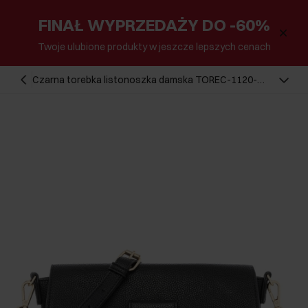
FINAŁ WYPRZEDAŻY DO -60%
Twoje ulubione produkty w jeszcze lepszych cenach
Czarna torebka listonoszka damska TOREC-1120-
99(W26)