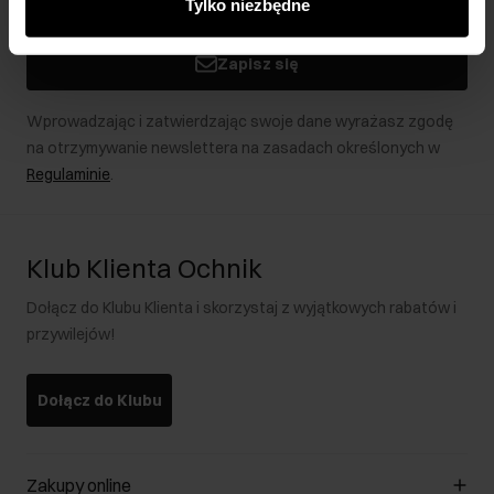
Tylko niezbędne
podczas korzystania z ich usług.
Zapisz się
Wprowadzając i zatwierdzając swoje dane wyrażasz zgodę
na otrzymywanie newslettera na zasadach określonych w
Regulaminie
.
Klub Klienta Ochnik
Dołącz do Klubu Klienta i skorzystaj z wyjątkowych rabatów i
przywilejów!
Dołącz do Klubu
Zakupy online