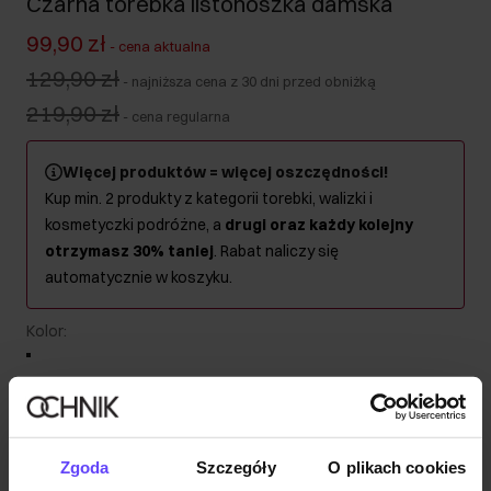
Czarna torebka listonoszka damska
99,90 zł
-
cena aktualna
129,90 zł
-
najniższa cena z 30 dni przed obniżką
219,90 zł
-
cena regularna
Więcej produktów = więcej oszczędności!
Kup min. 2 produkty z kategorii torebki, walizki i
kosmetyczki podróżne, a
drugi oraz każdy kolejny
otrzymasz 30% taniej
. Rabat naliczy się
automatycznie w koszyku.
Kolor
:
Wysyłka w 1 dzień roboczy
Zgoda
Szczegóły
O plikach cookies