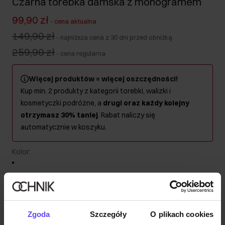
Czarna torebka damska z monogramem
99,90 zł
-
cena aktualna
149,90 zł
-
najniższa cena z 30 dni przed obniżką
259,90 zł
-
cena regularna
Więcej produktów = więcej oszczędności!
Kup min. 2 produkty z kategorii torebki, walizki i
kosmetyczki podróżne, a
drugi oraz każdy kolejny
otrzymasz 30% taniej
. Rabat naliczy się
automatycznie w koszyku.
Kolor
:
Wysyłka w 1 dzień roboczy
Zgoda
Szczegóły
O plikach cookies