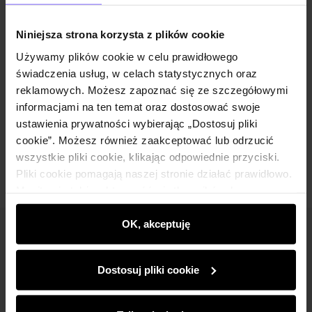
Opis produktu
Niniejsza strona korzysta z plików cookie
Szczegóły
Używamy plików cookie w celu prawidłowego
świadczenia usług, w celach statystycznych oraz
reklamowych. Możesz zapoznać się ze szczegółowymi
Skład i wymiary
informacjami na ten temat oraz dostosować swoje
ustawienia prywatności wybierając „Dostosuj pliki
Opinie
cookie”. Możesz również zaakceptować lub odrzucić
wszystkie pliki cookie, klikając odpowiednie przyciski.
Pliki cookie pomagają naszej stronie działać prawidłowo.
Monitorują także aktywność użytkowników, by
wyświetlać im dopasowane do ich preferencji treści,
rekomendacje oraz komunikaty reklamowe informujące o
OK, akceptuję
Newsletter
najnowszych promocjach w e-sklepie. Informacje o tym,
jak korzystasz z naszej witryny, udostępniamy
Bądź na bieżąco z nowościami i promocjami!
Dostosuj pliki cookie
partnerom społecznościowym, reklamowym i
analitycznym. Partnerzy mogą połączyć te informacje z
innymi danymi otrzymanymi od Ciebie lub uzyskanymi