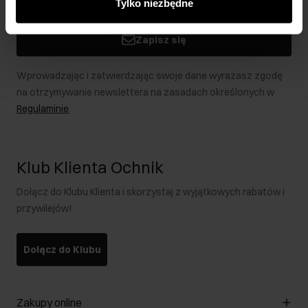
Tylko niezbędne
podczas korzystania z ich usług.
Zapisz się
Wprowadzając i zatwierdzając swoje dane wyrażasz zgodę
na otrzymywanie newslettera na zasadach określonych w
Regulaminie
.
Klub Klienta Ochnik
Dołącz do Klubu Klienta i skorzystaj z wyjątkowych rabatów i
przywilejów!
Dołącz do Klubu
Zakupy online