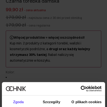
Czarna torebka damska
99,90 zł
-
cena aktualna
179,90 zł
-
najniższa cena z 30 dni przed obniżką
179,90 zł
-
cena regularna
Więcej produktów = więcej oszczędności!
Kup min. 2 produkty z kategorii torebki, walizki i
kosmetyczki podróżne, a
drugi oraz każdy kolejny
otrzymasz 30% taniej
. Rabat naliczy się
automatycznie w koszyku.
Kolor
:
Wysyłka w 1 dzień roboczy
Zgoda
Szczegóły
O plikach cookies