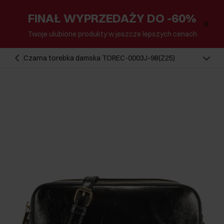
FINAŁ WYPRZEDAŻY DO -60%
Twoje ulubione produkty w jeszcze lepszych cenach
Czarna torebka damska TOREC-0003J-98(Z25)