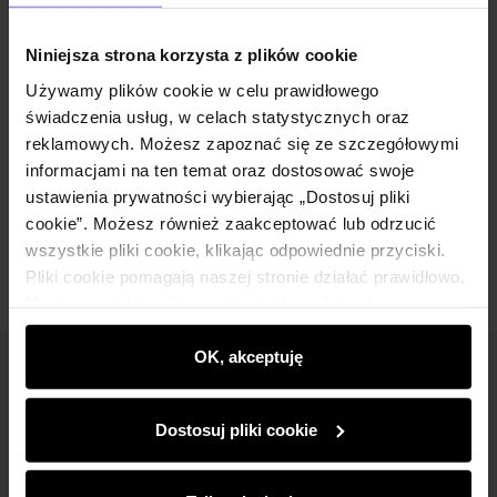
Opis produktu
Niniejsza strona korzysta z plików cookie
Szczegóły
Używamy plików cookie w celu prawidłowego
świadczenia usług, w celach statystycznych oraz
reklamowych. Możesz zapoznać się ze szczegółowymi
Skład i wymiary
informacjami na ten temat oraz dostosować swoje
ustawienia prywatności wybierając „Dostosuj pliki
Opinie
cookie”. Możesz również zaakceptować lub odrzucić
wszystkie pliki cookie, klikając odpowiednie przyciski.
Pliki cookie pomagają naszej stronie działać prawidłowo.
Monitorują także aktywność użytkowników, by
wyświetlać im dopasowane do ich preferencji treści,
rekomendacje oraz komunikaty reklamowe informujące o
OK, akceptuję
Newsletter
najnowszych promocjach w e-sklepie. Informacje o tym,
jak korzystasz z naszej witryny, udostępniamy
Bądź na bieżąco z nowościami i promocjami!
Dostosuj pliki cookie
partnerom społecznościowym, reklamowym i
analitycznym. Partnerzy mogą połączyć te informacje z
innymi danymi otrzymanymi od Ciebie lub uzyskanymi