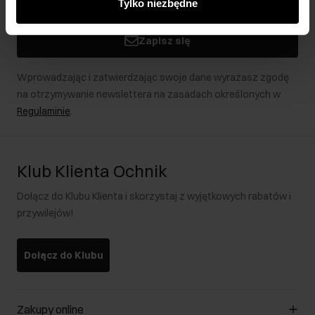
Tylko niezbędne
podczas korzystania z ich usług.
Zapisz się
Wprowadzając i zatwierdzając swoje dane wyrażasz zgodę
na otrzymywanie newslettera na zasadach określonych w
Regulaminie
.
Klub Klienta Ochnik
Dołącz do Klubu Klienta i skorzystaj z wyjątkowych rabatów i
przywilejów!
Dołącz do Klubu
Zakupy online