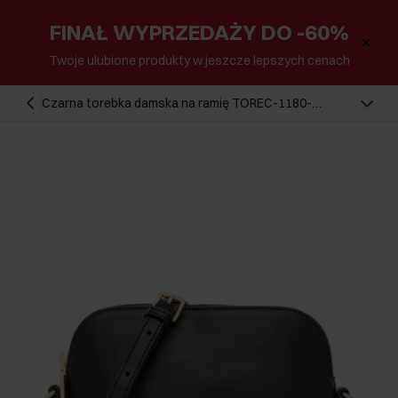
FINAŁ WYPRZEDAŻY DO -60%
Twoje ulubione produkty w jeszcze lepszych cenach
Czarna torebka damska na ramię TOREC-1180-
99(W26)