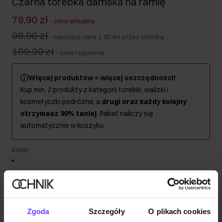
Czarna torebka damska na ramię
79,90 zł
-
cena aktualna
99,90 zł
-
najniższa cena z 30 dni przed obniżką
199,90 zł
-
cena regularna
Więcej produktów = więcej oszczędności!
Kup min. 2 produkty z kategorii torebki, walizki i
kosmetyczki podróżne, a
drugi oraz każdy kolejny
otrzymasz 30% taniej
. Rabat naliczy się
automatycznie w koszyku.
Kolor
:
Wysyłka w 1 dzień roboczy
Zgoda
Szczegóły
O plikach cookies