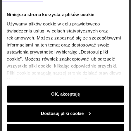
Opis produktu
Niniejsza strona korzysta z plików cookie
Szczegóły
Używamy plików cookie w celu prawidłowego
świadczenia usług, w celach statystycznych oraz
reklamowych. Możesz zapoznać się ze szczegółowymi
Skład i wymiary
informacjami na ten temat oraz dostosować swoje
ustawienia prywatności wybierając „Dostosuj pliki
Opinie
cookie”. Możesz również zaakceptować lub odrzucić
wszystkie pliki cookie, klikając odpowiednie przyciski.
Pliki cookie pomagają naszej stronie działać prawidłowo.
Monitorują także aktywność użytkowników, by
wyświetlać im dopasowane do ich preferencji treści,
rekomendacje oraz komunikaty reklamowe informujące o
OK, akceptuję
Newsletter
najnowszych promocjach w e-sklepie. Informacje o tym,
jak korzystasz z naszej witryny, udostępniamy
Bądź na bieżąco z nowościami i promocjami!
Dostosuj pliki cookie
partnerom społecznościowym, reklamowym i
analitycznym. Partnerzy mogą połączyć te informacje z
innymi danymi otrzymanymi od Ciebie lub uzyskanymi