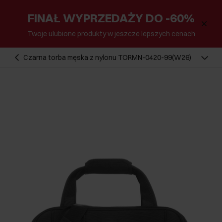
FINAŁ WYPRZEDAŻY DO -60%
Twoje ulubione produkty w jeszcze lepszych cenach
Czarna torba męska z nylonu TORMN-0420-99(W26)