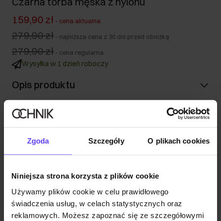
Czarna torba męska z nylonu
159,90 zł
-
cena aktualna
279,90 zł
-
najniższa cena z 30 dni przed obniżką
279,90 zł
-
cena regularna
Wysyłka w 1 dzień roboczy
Opis produktu
Szczegóły
Zgoda
Szczegóły
O plikach cookies
Skład i wymiary
Niniejsza strona korzysta z plików cookie
Opinie
Używamy plików cookie w celu prawidłowego
świadczenia usług, w celach statystycznych oraz
reklamowych. Możesz zapoznać się ze szczegółowymi