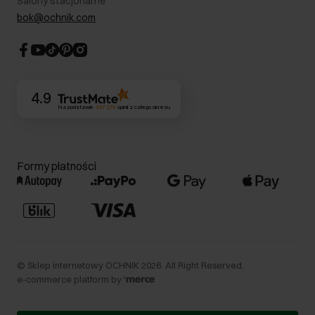
Salony stacjonarne
Blog
Dla akcjonariuszy
bok@ochnik.com
Strategia podatkowa
CSR
Kontakt
4.9
Na podstawie
357 273
opinii
z całego okresu
Formy płatności
©
Sklep internetowy OCHNIK
2026
. All Right Reserved.
e-commerce platform by