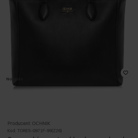
Nowość
Producent: OCHNIK
Kod: TORES-0971F-99(Z26)