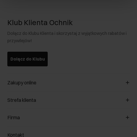
Klub Klienta Ochnik
Dołącz do Klubu Klienta i skorzystaj z wyjątkowych rabatów i
przywilejów!
Dołącz do Klubu
Zakupy online
Zarządzaj cookies
Strefa klienta
O sklepie
Regulamin
Klub Klienta
Firma
Formy płatności
Regulamin promocji
Koszty dostawy
Reklamacje
O nas
Jak dokonać zwrotu?
Kontakt
Zwróć produkty