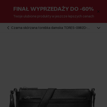
FINAŁ WYPRZEDAŻY DO -60%
Twoje ulubione produkty w jeszcze lepszych cenach
Czarna skórzana torebka damska TORES-0982D-
99(Z25)