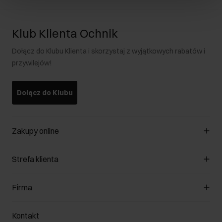
Klub Klienta Ochnik
Dołącz do Klubu Klienta i skorzystaj z wyjątkowych rabatów i
przywilejów!
Dołącz do Klubu
Zakupy online
Zarządzaj cookies
Strefa klienta
O sklepie
Regulamin
Klub Klienta
Firma
Formy płatności
Regulamin promocji
Koszty dostawy
Reklamacje
O nas
Jak dokonać zwrotu?
Kontakt
Zwróć produkty