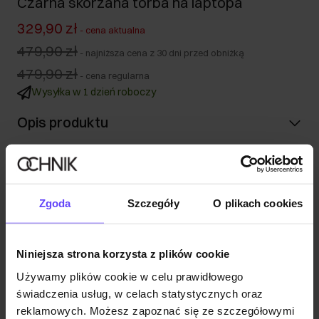
Czarna skórzana torba na laptopa
329,90 zł
-
cena aktualna
479,90 zł
-
najniższa cena z 30 dni przed obniżką
479,90 zł
-
cena regularna
Wysyłka w 1 dzień roboczy
Opis produktu
Szczegóły
Zgoda
Szczegóły
O plikach cookies
Skład i wymiary
Niniejsza strona korzysta z plików cookie
Opinie
Używamy plików cookie w celu prawidłowego
świadczenia usług, w celach statystycznych oraz
reklamowych. Możesz zapoznać się ze szczegółowymi