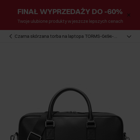
FINAŁ WYPRZEDAŻY DO -60%
Twoje ulubione produkty w jeszcze lepszych cenach
Czarna skórzana torba na laptopa TORMS-0494-
99(W26)