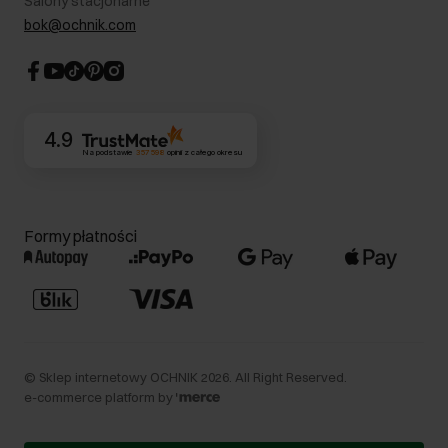
Salony stacjonarne
Blog
Dla akcjonariuszy
bok@ochnik.com
Strategia podatkowa
CSR
Kontakt
4.9
Na podstawie
357 598
opinii
z całego okresu
Formy płatności
©
Sklep internetowy OCHNIK
2026
. All Right Reserved.
e-commerce platform by