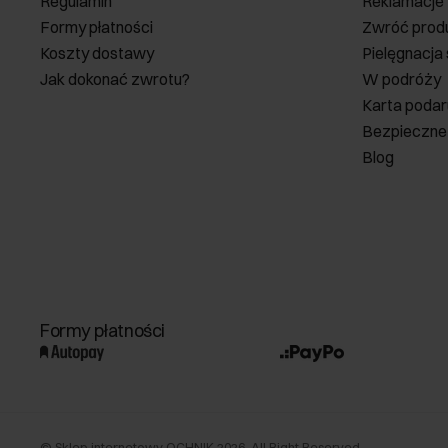
Regulamin
Reklamacje
Formy płatności
Zwróć prod
Koszty dostawy
Pielęgnacja
Jak dokonać zwrotu?
W podróży
Karta poda
Bezpieczne
Blog
Formy płatności
©
Sklep internetowy OCHNIK
2026
. All Right Reserved.