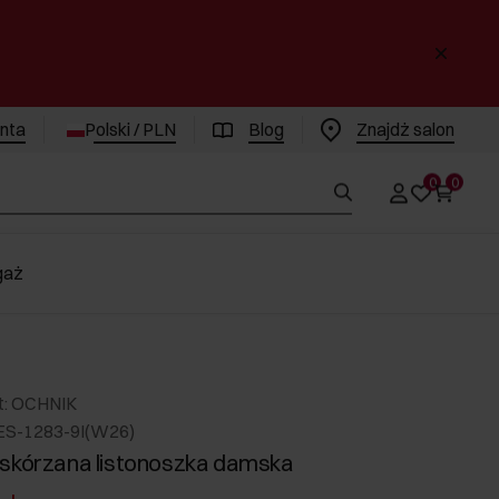
enta
Polski / PLN
Blog
Znajdż salon
0
0
gaż
t: OCHNIK
ES-1283-9I(W26)
skórzana listonoszka damska