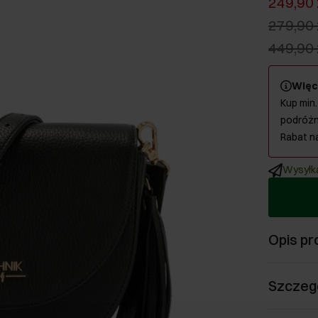
249,90 
279,90 
449,90 
Więc
Kup min.
podróżn
Rabat n
Wysyłka
Opis pr
Szczeg