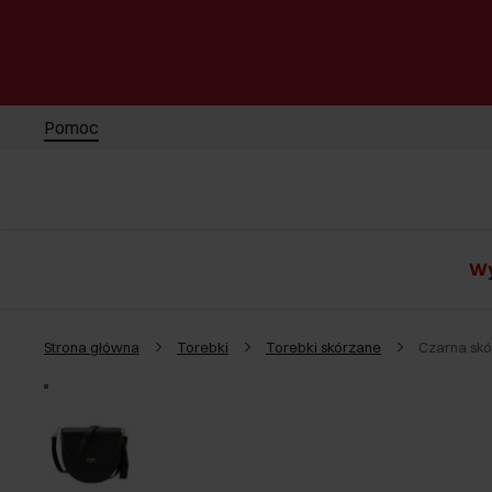
Pomoc
Wy
Strona główna
Torebki
Torebki skórzane
Czarna skó