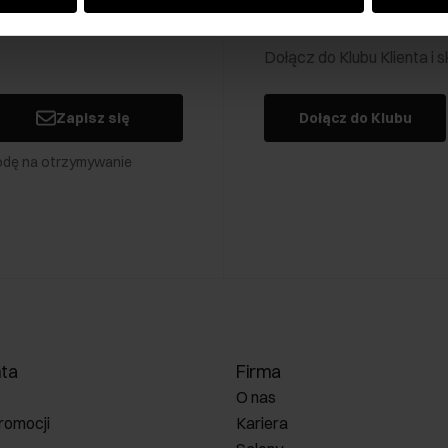
Klub Klienta Och
Dołącz do Klubu Klienta i
Zapisz się
Dołącz do Klubu
odę na otrzymywanie
nta
Firma
O nas
romocji
Kariera