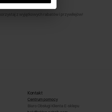
nik
 skorzystaj z wyjątkowych rabatów i przywilejów!
Kontakt
Centrum pomocy
Biuro Obsługi Klienta E-sklepu