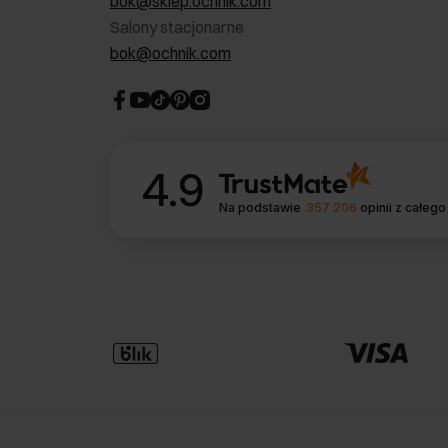
bok@sklep.ochnik.com
Salony stacjonarne
bok@ochnik.com
4.9
Na podstawie
357 206
opinii
z całego