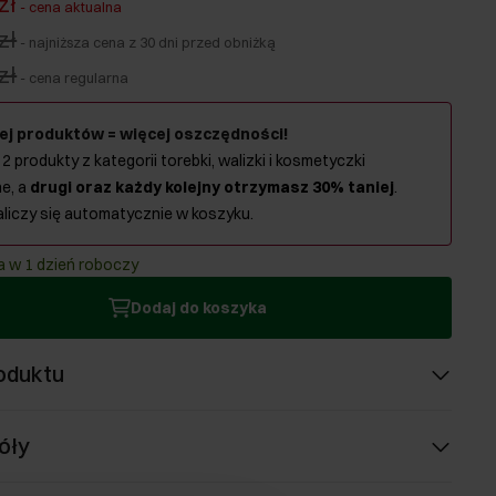
zł
-
cena aktualna
zł
-
najniższa cena z 30 dni przed obniżką
zł
-
cena regularna
ej produktów = więcej oszczędności!
 2 produkty z kategorii torebki, walizki i kosmetyczki
e, a
drugi oraz każdy kolejny otrzymasz 30% taniej
.
aliczy się automatycznie w koszyku.
 w 1 dzień roboczy
Dodaj do koszyka
oduktu
óły