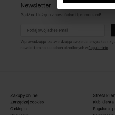
Newsletter
Bądź na bieżąco z nowościami i promocjami!
Wprowadzając i zatwierdzając swoje dane wyrażasz zg
newslettera na zasadach określonych w
Regulaminie
.
Zakupy online
Strefa klie
Zarządzaj cookies
Klub Klienta
O sklepie
Regulamin p