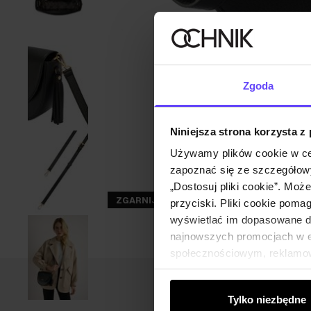
Zgoda
Niniejsza strona korzysta z
Używamy plików cookie w ce
zapoznać się ze szczegółowy
„Dostosuj pliki cookie”. Moż
ZGARNIJ -30%
przyciski. Pliki cookie poma
wyświetlać im dopasowane do
najnowszych promocjach w e-
społecznościowym, reklamow
od Ciebie lub uzyskanymi po
Tylko niezbędne