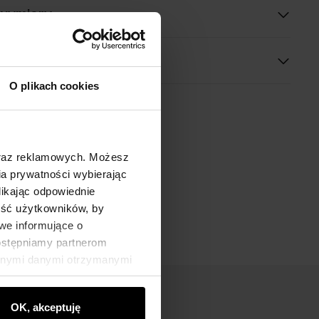
 wymiary
O plikach cookies
oraz reklamowych. Możesz
a prywatności wybierając
likając odpowiednie
ność użytkowników, by
we informujące o
dostępniamy partnerom
innymi danymi otrzymanymi
OK, akceptuję