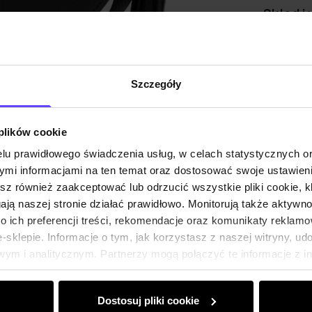
Skład i
Opinie
Szczegóły
 plików cookie
lu prawidłowego świadczenia usług, w celach statystycznych 
mi informacjami na ten temat oraz dostosować swoje ustawieni
esz również zaakceptować lub odrzucić wszystkie pliki cookie, k
gają naszej stronie działać prawidłowo. Monitorują także aktyw
 ich preferencji treści, rekomendacje oraz komunikaty reklamo
sklepie. Informacje o tym, jak korzystasz z naszej witryny, u
ym i analitycznym. Partnerzy mogą połączyć te informacje z 
dczas korzystania z ich usług.
Dostosuj pliki cookie