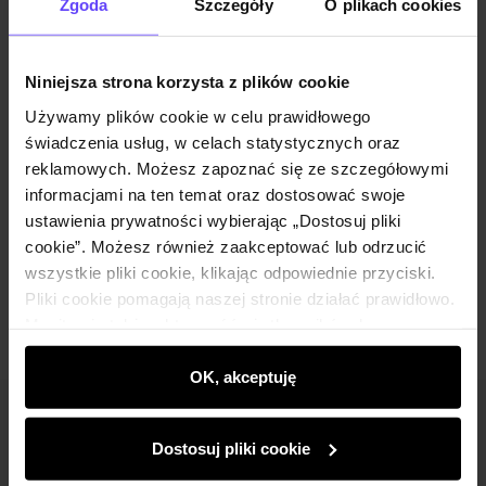
Zgoda
Szczegóły
O plikach cookies
Opis produktu
Niniejsza strona korzysta z plików cookie
Używamy plików cookie w celu prawidłowego
Szczegóły
świadczenia usług, w celach statystycznych oraz
reklamowych. Możesz zapoznać się ze szczegółowymi
informacjami na ten temat oraz dostosować swoje
Skład i wymiary
ustawienia prywatności wybierając „Dostosuj pliki
cookie”. Możesz również zaakceptować lub odrzucić
Opinie
wszystkie pliki cookie, klikając odpowiednie przyciski.
Pliki cookie pomagają naszej stronie działać prawidłowo.
Monitorują także aktywność użytkowników, by
wyświetlać im dopasowane do ich preferencji treści,
rekomendacje oraz komunikaty reklamowe informujące o
OK, akceptuję
najnowszych promocjach w e-sklepie. Informacje o tym,
Newsletter
jak korzystasz z naszej witryny, udostępniamy
Dostosuj pliki cookie
partnerom społecznościowym, reklamowym i
Bądź na bieżąco z nowościami i promocjami!
analitycznym. Partnerzy mogą połączyć te informacje z