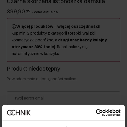
Czarna skórzana listonoszka damska
399,90 zł
-
cena aktualna
Więcej produktów = więcej oszczędności!
Kup min. 2 produkty z kategorii torebki, walizki i
kosmetyczki podróżne, a
drugi oraz każdy kolejny
otrzymasz 30% taniej
. Rabat naliczy się
automatycznie w koszyku.
Produkt niedostępny
Powiadom mnie o dostępności mailem.
Twój adres email
Powiadom o dostępności