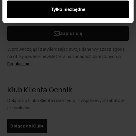
innymi danymi otrzymanymi od Ciebie lub uzyskanymi
Tylko niezbędne
podczas korzystania z ich usług.
Zapisz się
Wprowadzając i zatwierdzając swoje dane wyrażasz zgodę
na otrzymywanie newslettera na zasadach określonych w
Regulaminie
.
Klub Klienta Ochnik
Dołącz do Klubu Klienta i skorzystaj z wyjątkowych rabatów i
przywilejów!
Dołącz do Klubu