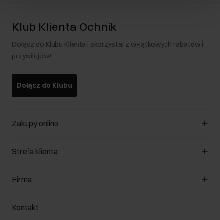
Klub Klienta Ochnik
Dołącz do Klubu Klienta i skorzystaj z wyjątkowych rabatów i
przywilejów!
Dołącz do Klubu
Zakupy online
Zarządzaj cookies
Strefa klienta
O sklepie
Regulamin
Klub Klienta
Firma
Formy płatności
Regulamin promocji
Koszty dostawy
Reklamacje
O nas
Jak dokonać zwrotu?
Kontakt
Zwróć produkty
Kariera