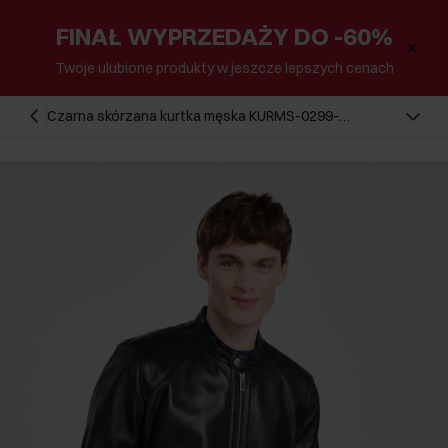
FINAŁ WYPRZEDAŻY DO -60%
Twoje ulubione produkty w jeszcze lepszych cenach
Czarna skórzana kurtka męska KURMS-0299-
5622(W25)