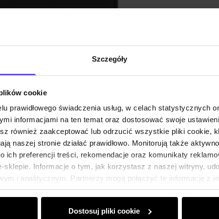
Szczegóły
 plików cookie
lu prawidłowego świadczenia usług, w celach statystycznych 
mi informacjami na ten temat oraz dostosować swoje ustawieni
esz również zaakceptować lub odrzucić wszystkie pliki cookie, k
gają naszej stronie działać prawidłowo. Monitorują także aktyw
 ich preferencji treści, rekomendacje oraz komunikaty reklamo
sklepie. Informacje o tym, jak korzystasz z naszej witryny, u
ym i analitycznym. Partnerzy mogą połączyć te informacje z 
dczas korzystania z ich usług.
Dostosuj pliki cookie