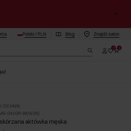
enta
Polski / PLN
Blog
Znajdż salon
0
0
gaż
t: OCHNIK
MS-0410R-9I(W26)
 skórzana aktówka męska