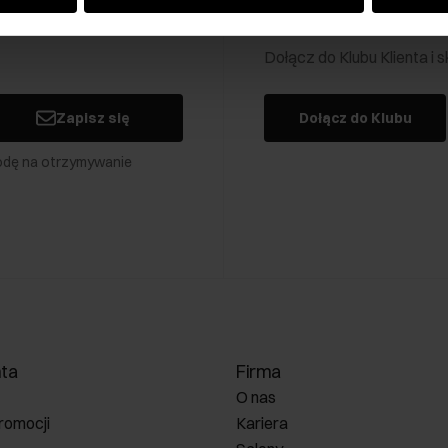
Klub Klienta Och
Dołącz do Klubu Klienta i
Zapisz się
Dołącz do Klubu
odę na otrzymywanie
nta
Firma
O nas
romocji
Kariera