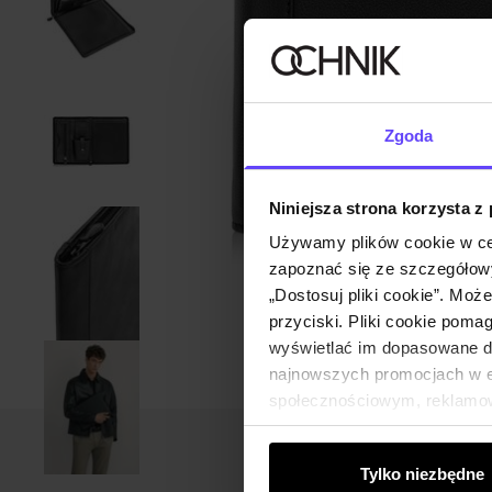
Zgoda
Niniejsza strona korzysta z
Używamy plików cookie w ce
zapoznać się ze szczegółowy
„Dostosuj pliki cookie”. Moż
przyciski. Pliki cookie poma
wyświetlać im dopasowane do
najnowszych promocjach w e-
społecznościowym, reklamow
od Ciebie lub uzyskanymi po
Tylko niezbędne