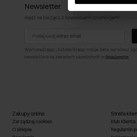
Newsletter
Bądź na bieżąco z nowościami i promocjami!
Wprowadzając i zatwierdzając swoje dane wyrażasz zg
newslettera na zasadach określonych w
Regulaminie
.
Zakupy online
Strefa klie
Zarządzaj cookies
Klub Klienta
O sklepie
Regulamin p