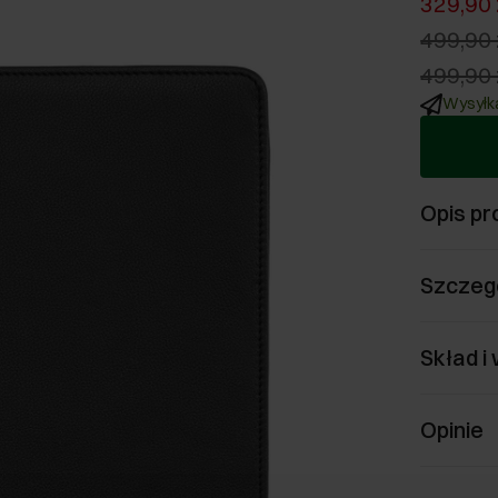
329,90 
499,90 
499,90 
Wysyłka
Opis pr
Szczeg
Skład i
Opinie