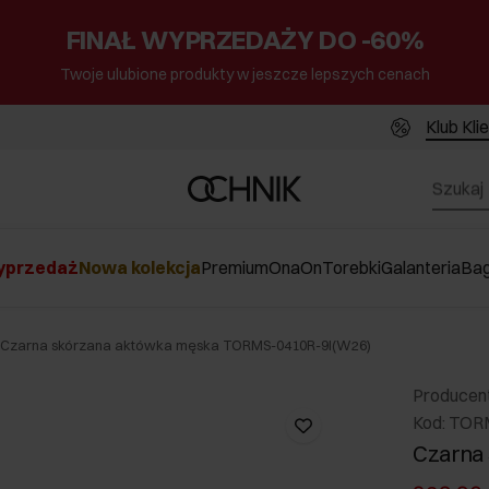
FINAŁ WYPRZEDAŻY DO -60%
Twoje ulubione produkty w jeszcze lepszych cenach
Klub Kli
przedaż
Nowa kolekcja
Premium
Ona
On
Torebki
Galanteria
Ba
Czarna skórzana aktówka męska TORMS-0410R-9I(W26)
Producen
Kod: TOR
Czarna