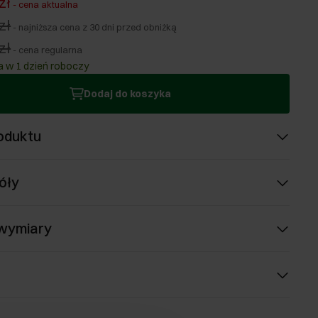
zł
-
cena aktualna
zł
-
najniższa cena z 30 dni przed obniżką
zł
-
cena regularna
 w 1 dzień roboczy
Dodaj do koszyka
oduktu
óły
 wymiary