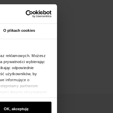
O plikach cookies
oraz reklamowych. Możesz
a prywatności wybierając
likając odpowiednie
ność użytkowników, by
we informujące o
dostępniamy partnerom
innymi danymi otrzymanymi
OK, akceptuję