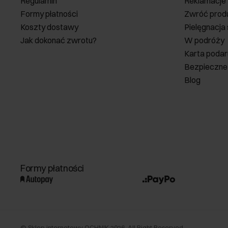
Regulamin
Reklamacje
Formy płatności
Zwróć prod
Koszty dostawy
Pielęgnacja
Jak dokonać zwrotu?
W podróży
Karta poda
Bezpieczne
Blog
Formy płatności
©
Sklep internetowy OCHNIK
2026
. All Right Reserved.