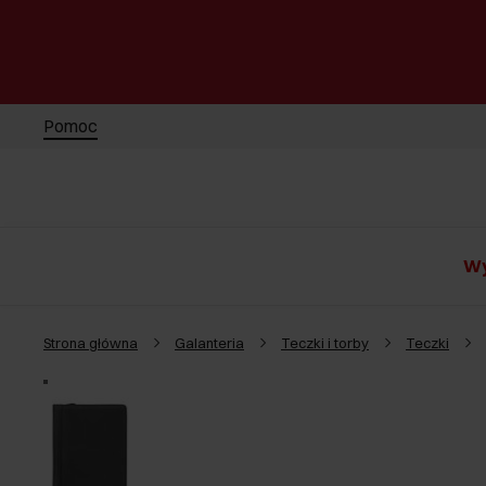
Pomoc
Wy
Strona główna
Galanteria
Teczki i torby
Teczki