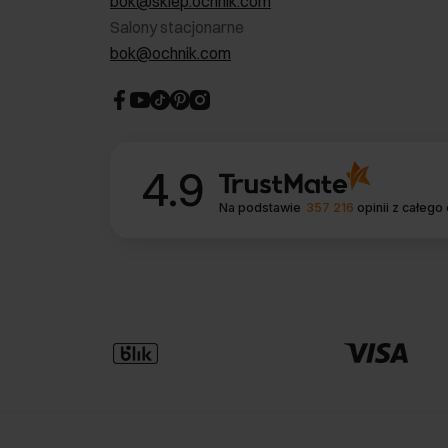
bok@sklep.ochnik.com
Salony stacjonarne
bok@ochnik.com
4.9
Na podstawie
357 216
opinii
z całego