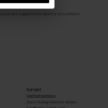
nik
 skorzystaj z wyjątkowych rabatów i przywilejów!
Kontakt
Centrum pomocy
Biuro Obsługi Klienta E-sklepu