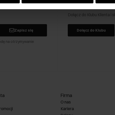
Klub Klienta Och
Dołącz do Klubu Klienta i
Zapisz się
Dołącz do Klubu
odę na otrzymywanie
nta
Firma
O nas
romocji
Kariera