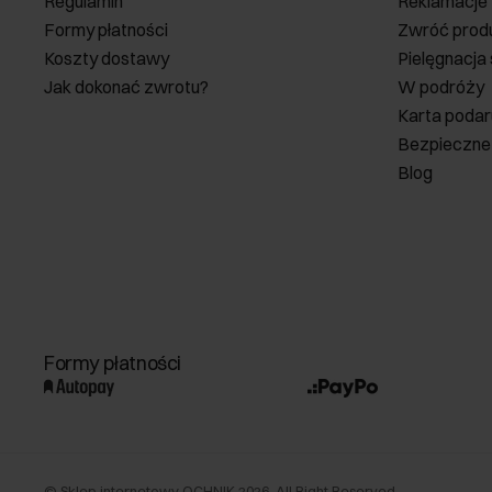
Regulamin
Reklamacje
Formy płatności
Zwróć prod
Koszty dostawy
Pielęgnacja
Jak dokonać zwrotu?
W podróży
Karta poda
Bezpieczne
Blog
Formy płatności
©
Sklep internetowy OCHNIK
2026
. All Right Reserved.