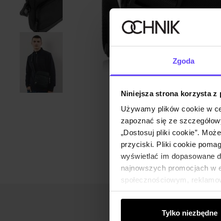
Zgoda
Niniejsza strona korzysta z
Używamy plików cookie w ce
zapoznać się ze szczegółowy
„Dostosuj pliki cookie”. Moż
przyciski. Pliki cookie poma
wyświetlać im dopasowane do
najnowszych promocjach w e-
społecznościowym, reklamow
od Ciebie lub uzyskanymi po
Tylko niezbędne