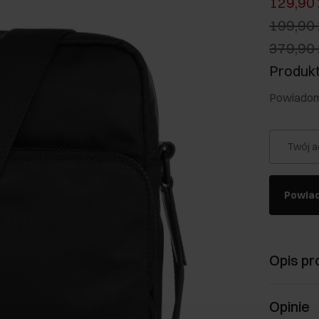
129,90 
199,90 
379,90 
Produkt
Powiadom 
Twój a
Powia
Opis pr
Opinie