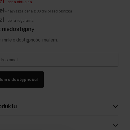
zł
-
cena aktualna
zł
-
najniższa cena z 30 dni przed obniżką
zł
-
cena regularna
 niedostępny
mnie o dostępności mailem.
dres email
dom o dostępności
oduktu