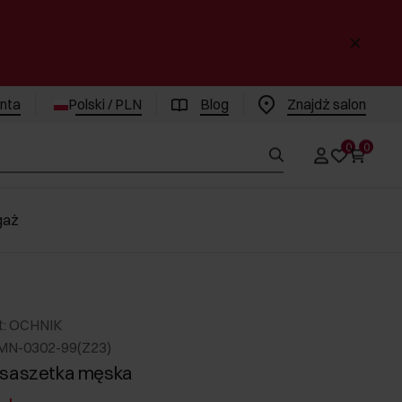
enta
Polski / PLN
Blog
Znajdż salon
0
0
gaż
t: OCHNIK
MN-0302-99(Z23)
 saszetka męska