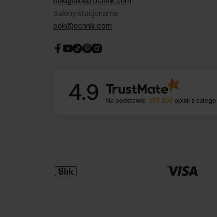
bok@sklep.ochnik.com
Salony stacjonarne
bok@ochnik.com
4.9
Na podstawie
357 203
opinii
z całego