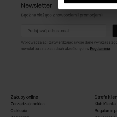
Newsletter
Bądź na bieżąco z nowościami i promocjami!
Wprowadzając i zatwierdzając swoje dane wyrażasz zg
newslettera na zasadach określonych w
Regulaminie
.
Zakupy online
Strefa klie
Zarządzaj cookies
Klub Klienta
O sklepie
Regulamin p