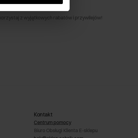
nik
 skorzystaj z wyjątkowych rabatów i przywilejów!
Kontakt
Centrum pomocy
Biuro Obsługi Klienta E-sklepu