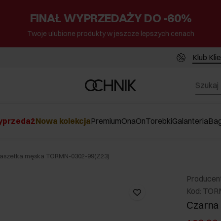
FINAŁ WYPRZEDAŻY DO -60%
Twoje ulubione produkty w jeszcze lepszych cenach
Klub Kli
przedaż
Nowa kolekcja
Premium
Ona
On
Torebki
Galanteria
Ba
saszetka męska TORMN-0302-99(Z23)
Producen
Kod: TOR
Czarna