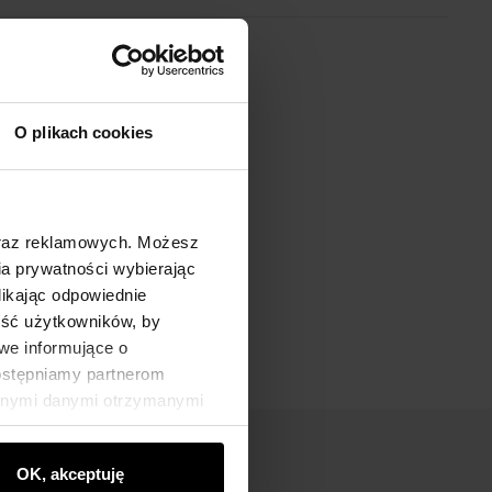
O plikach cookies
oraz reklamowych. Możesz
a prywatności wybierając
likając odpowiednie
ność użytkowników, by
we informujące o
dostępniamy partnerom
innymi danymi otrzymanymi
OK, akceptuję