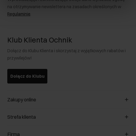
na otrzymywanie newslettera na zasadach określonych w
Regulaminie
.
Klub Klienta Ochnik
Dołącz do Klubu Klienta i skorzystaj z wyjątkowych rabatów i
przywilejów!
Dołącz do Klubu
Zakupy online
Zarządzaj cookies
Strefa klienta
O sklepie
Regulamin
Klub Klienta
Firma