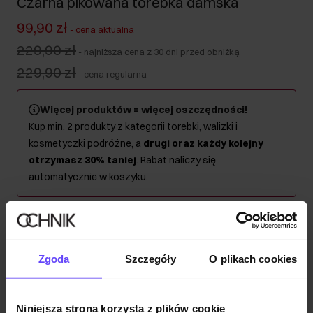
Czarna pikowana torebka damska
99,90 zł
-
cena aktualna
229,90 zł
-
najniższa cena z 30 dni przed obniżką
229,90 zł
-
cena regularna
Więcej produktów = więcej oszczędności!
Kup min. 2 produkty z kategorii torebki, walizki i
kosmetyczki podróżne, a
drugi oraz każdy kolejny
otrzymasz 30% taniej
. Rabat naliczy się
automatycznie w koszyku.
Wysyłka w 1 dzień roboczy
Opis produktu
Zgoda
Szczegóły
O plikach cookies
Szczegóły
Niniejsza strona korzysta z plików cookie