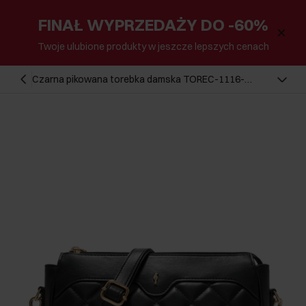
FINAŁ WYPRZEDAŻY DO -60%
Twoje ulubione produkty w jeszcze lepszych cenach
Czarna pikowana torebka damska TOREC-1116-
99(W26)