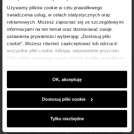
Skład i wymiary
Używamy plików cookie w celu prawidłowego
świadczenia usług, w celach statystycznych oraz
reklamowych. Możesz zapoznać się ze szczegółowymi
Opinie
informacjami na ten temat oraz dostosować swoje
ustawienia prywatności wybierając „Dostosuj pliki
cookie”. Możesz również zaakceptować lub odrzucić
wszystkie pliki cookie, klikając odpowiednie przyciski.
Pliki cookie pomagają naszej stronie działać prawidłowo.
Monitorują także aktywność użytkowników, by
Newsletter
wyświetlać im dopasowane do ich preferencji treści,
rekomendacje oraz komunikaty reklamowe informujące o
OK, akceptuję
Bądź na bieżąco z nowościami i promocjami!
najnowszych promocjach w e-sklepie. Informacje o tym,
jak korzystasz z naszej witryny, udostępniamy
Dostosuj pliki cookie
partnerom społecznościowym, reklamowym i
analitycznym. Partnerzy mogą połączyć te informacje z
innymi danymi otrzymanymi od Ciebie lub uzyskanymi
Zapisz się
Tylko niezbędne
podczas korzystania z ich usług.
Wprowadzając i zatwierdzając swoje dane wyrażasz zgodę