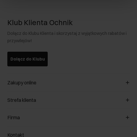
Klub Klienta Ochnik
Dołącz do Klubu Klienta i skorzystaj z wyjątkowych rabatów i
przywilejów!
Dołącz do Klubu
Zakupy online
Zarządzaj cookies
Strefa klienta
O sklepie
Regulamin
Klub Klienta
Firma
Formy płatności
Regulamin promocji
Koszty dostawy
Reklamacje
O nas
Jak dokonać zwrotu?
Kontakt
Zwróć produkty