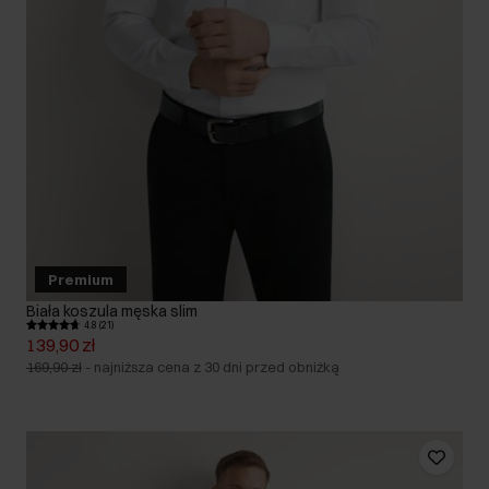
Premium
Biała koszula męska slim
4.8 (21)
139,90 zł
169,90 zł
-
najniższa cena z 30 dni przed obniżką