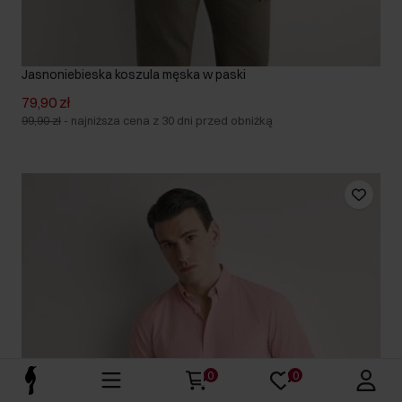
Jasnoniebieska koszula męska w paski
79,90 zł
99,90 zł
-
najniższa cena z 30 dni przed obniżką
0
0