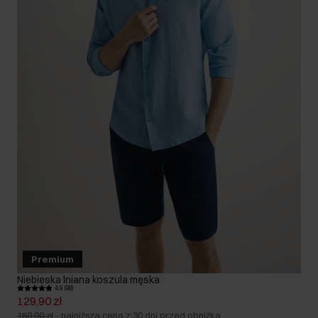
Premium
Niebieska lniana koszula męska
4.9 (98)
129,90 zł
159,90 zł
-
najniższa cena z 30 dni przed obniżką