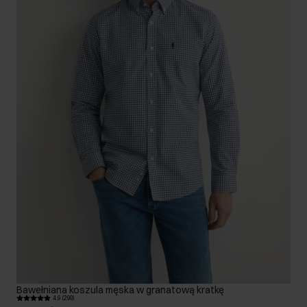
Bawełniana koszula męska w granatową kratkę
4.9 (299)