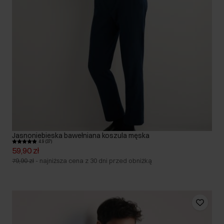
Jasnoniebieska bawełniana koszula męska
4.9 (37)
59,90 zł
79,90 zł
-
najniższa cena z 30 dni przed obniżką