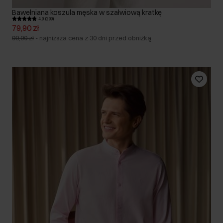
Bawełniana koszula męska w szałwiową kratkę
4.9 (299)
79,90 zł
99,90 zł
-
najniższa cena z 30 dni przed obniżką