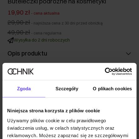
Buteleczki podróżne na kosmetyki
19,90 zł
-
cena aktualna
29,90 zł
-
najniższa cena z 30 dni przed obniżką
49,90 zł
-
cena regularna
Wysyłka do 2 dni roboczych
Opis produktu
Szczegóły
Zgoda
Szczegóły
O plikach cookies
Skład i wymiary
Niniejsza strona korzysta z plików cookie
Opinie
Używamy plików cookie w celu prawidłowego
świadczenia usług, w celach statystycznych oraz
reklamowych. Możesz zapoznać się ze szczegółowymi