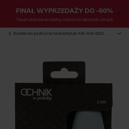
FINAŁ WYPRZEDAŻY DO -60%
Twoje ulubione produkty w jeszcze lepszych cenach
Buteleczki podróżne na kosmetyki AW-016-0001-
61(W25)