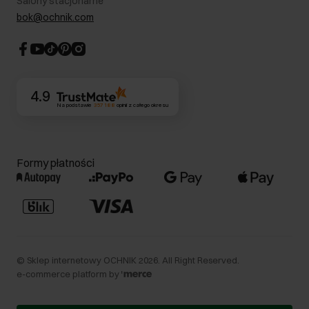
Salony stacjonarne
Blog
Dla akcjonariuszy
bok@ochnik.com
Strategia podatkowa
CSR
Kontakt
4.9
Na podstawie
357 188
opinii
z całego okresu
Formy płatności
©
Sklep internetowy OCHNIK
2026
. All Right Reserved.
e-commerce platform by