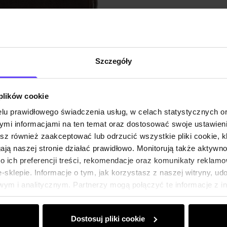
Opis pr
Szczegóły
Szczeg
 plików cookie
Skład i
lu prawidłowego świadczenia usług, w celach statystycznych 
mi informacjami na ten temat oraz dostosować swoje ustawieni
Opinie
esz również zaakceptować lub odrzucić wszystkie pliki cookie, k
gają naszej stronie działać prawidłowo. Monitorują także aktyw
 ich preferencji treści, rekomendacje oraz komunikaty reklamo
sklepie. Informacje o tym, jak korzystasz z naszej witryny, u
ym i analitycznym. Partnerzy mogą połączyć te informacje z 
dczas korzystania z ich usług.
Dostosuj pliki cookie