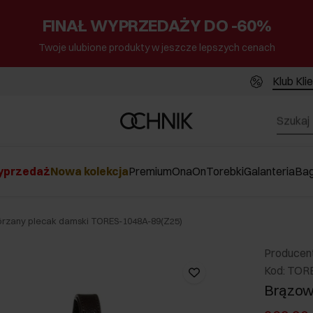
FINAŁ WYPRZEDAŻY DO -60%
Twoje ulubione produkty w jeszcze lepszych cenach
Klub Kli
przedaż
Nowa kolekcja
Premium
Ona
On
Torebki
Galanteria
Ba
rzany plecak damski TORES-1048A-89(Z25)
Producen
Kod: TOR
Brązowy