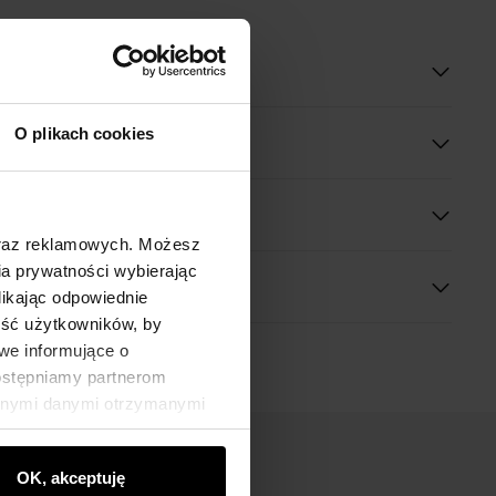
oduktu
O plikach cookies
óły
 wymiary
oraz reklamowych. Możesz
a prywatności wybierając
likając odpowiednie
ność użytkowników, by
we informujące o
dostępniamy partnerom
innymi danymi otrzymanymi
OK, akceptuję