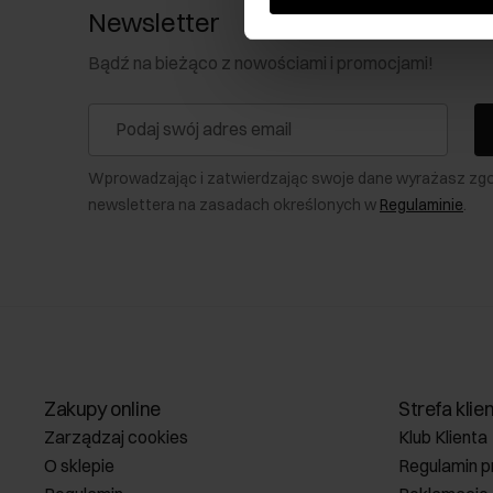
Newsletter
Bądź na bieżąco z nowościami i promocjami!
Wprowadzając i zatwierdzając swoje dane wyrażasz zg
newslettera na zasadach określonych w
Regulaminie
.
Zakupy online
Strefa klie
Zarządzaj cookies
Klub Klienta
O sklepie
Regulamin p