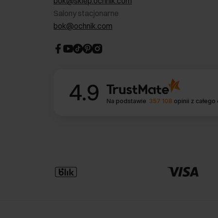
bok@sklep.ochnik.com
Salony stacjonarne
bok@ochnik.com
4.9
Na podstawie
357 108
opinii
z całego