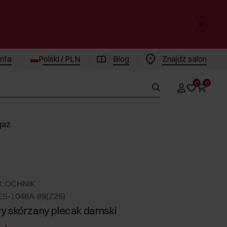
enta
Polski / PLN
Blog
Znajdż salon
0
0
gaż
t: OCHNIK
ES-1048A-89(Z25)
 skórzany plecak damski