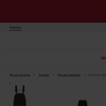
Pomoc
Wy
Strona główna
Torebki
Plecaki damskie
Brązowy skó