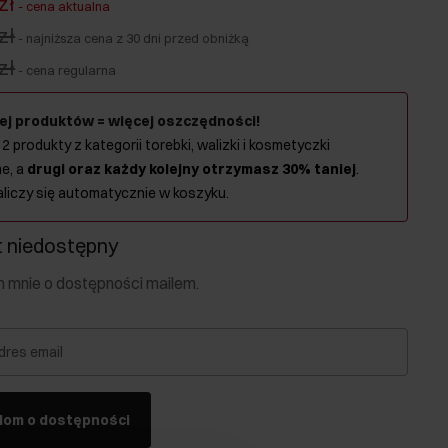
zł
-
cena aktualna
zł
-
najniższa cena z 30 dni przed obniżką
zł
-
cena regularna
ej produktów = więcej oszczędności!
 2 produkty z kategorii torebki, walizki i kosmetyczki
e, a
drugi oraz każdy kolejny otrzymasz 30% taniej
.
aliczy się automatycznie w koszyku.
 niedostępny
mnie o dostępności mailem.
dres email
dom o dostępności