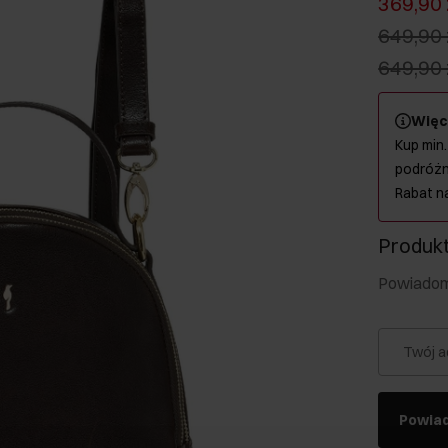
369,90 
649,90 
649,90 
Więc
Kup min.
podróżn
Rabat n
Produkt
Powiadom 
Twój a
Powia