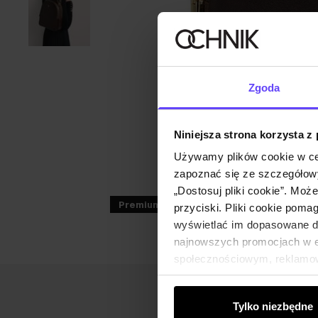
Zgoda
Niniejsza strona korzysta z
Używamy plików cookie w ce
zapoznać się ze szczegółowy
„Dostosuj pliki cookie”. Moż
Premium
przyciski. Pliki cookie poma
wyświetlać im dopasowane do
najnowszych promocjach w e-
społecznościowym, reklamow
od Ciebie lub uzyskanymi po
Tylko niezbędne