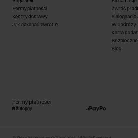
Regulamin
Reklamacje
Formy płatności
Zwróć prod
Koszty dostawy
Pielęgnacja
Jak dokonać zwrotu?
W podróży
Karta poda
Bezpieczne
Blog
Formy płatności
©
Sklep internetowy OCHNIK
2026
. All Right Reserved.