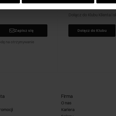
Klub Klienta Och
Dołącz do Klubu Klienta i
Zapisz się
Dołącz do Klubu
odę na otrzymywanie
nta
Firma
O nas
romocji
Kariera