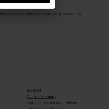
nik
 skorzystaj z wyjątkowych rabatów i przywilejów!
Kontakt
Centrum pomocy
Biuro Obsługi Klienta E-sklepu