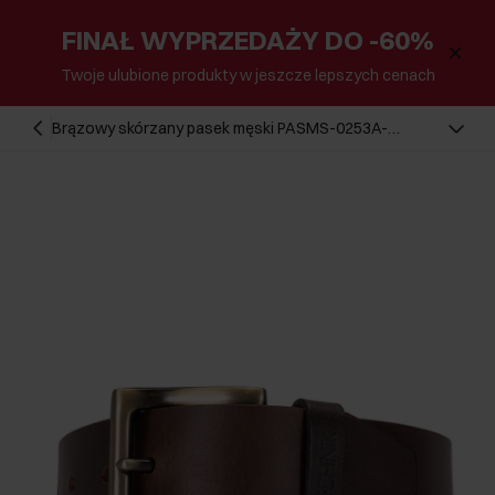
FINAŁ WYPRZEDAŻY DO -60%
Twoje ulubione produkty w jeszcze lepszych cenach
Brązowy skórzany pasek męski PASMS-0253A-
90(W25)