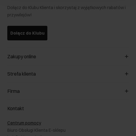
Dołącz do Klubu Klienta i skorzystaj z wyjątkowych rabatów i
przywilejów!
Dołącz do Klubu
Zakupy online
Zarządzaj cookies
Strefa klienta
O sklepie
Regulamin
Klub Klienta
Firma
Formy płatności
Regulamin promocji
Koszty dostawy
Reklamacje
O nas
Jak dokonać zwrotu?
Kontakt
Zwróć produkty
Kariera
Pielęgnacja skóry
Salony
Centrum pomocy
W podróży
B2B - Sprzedaż dla firm
Biuro Obsługi Klienta E-sklepu
Karta podarunkowa
RODO- Polityka prywatności