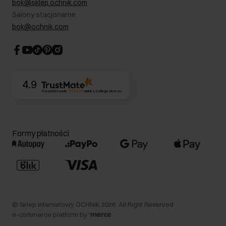
bok@sklep.ochnik.com
Bezpieczne zakupy
Informacje prawne
Salony stacjonarne
Blog
Dla akcjonariuszy
bok@ochnik.com
Strategia podatkowa
CSR
Kontakt
4.9
Na podstawie
357 621
opinii
z całego okresu
Formy płatności
©
Sklep internetowy OCHNIK
2026
. All Right Reserved.
e-commerce platform by