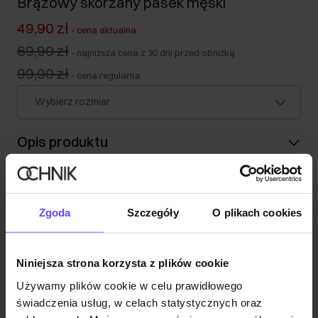
Brązowy skórzany pasek męski
49,90 zł
-
cena aktualna
69,90 zł
-
najniższa cena z 30 dni przed obniżką
99,90 zł
-
cena regularna
Wybierz rozmiar
Opis produktu
Szczegóły
Zgoda
Szczegóły
O plikach cookies
Skład i wymiary
Niniejsza strona korzysta z plików cookie
Opinie
Używamy plików cookie w celu prawidłowego
świadczenia usług, w celach statystycznych oraz