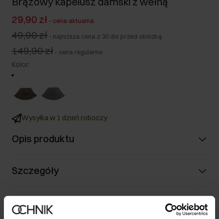
Brązowy kapelusz damski z wełną
29,90 zł
-
cena aktualna
49,90 zł
-
najniższa cena z 30 dni przed obniżką
149,90 zł
-
cena regularna
Kolor
:
Wysyłka w 1 dzień roboczy
Opis produktu
Szczegóły
Skład i wymiary