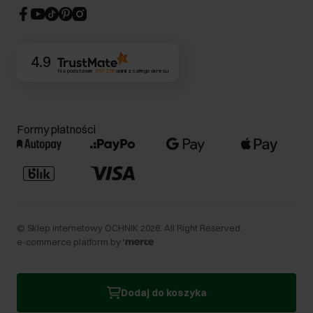
CSR
Kontakt
4.9
Na podstawie
357 216
opinii
z całego okresu
Formy płatności
©
Sklep internetowy OCHNIK
2026
. All Right Reserved.
e-commerce platform by
Dodaj do koszyka