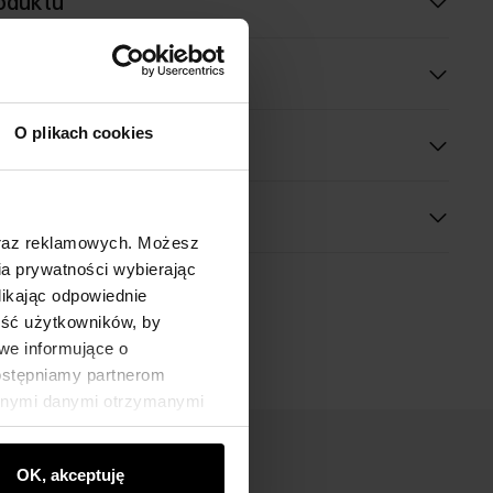
oduktu
óły
O plikach cookies
 wymiary
oraz reklamowych. Możesz
a prywatności wybierając
likając odpowiednie
ność użytkowników, by
we informujące o
dostępniamy partnerom
innymi danymi otrzymanymi
OK, akceptuję