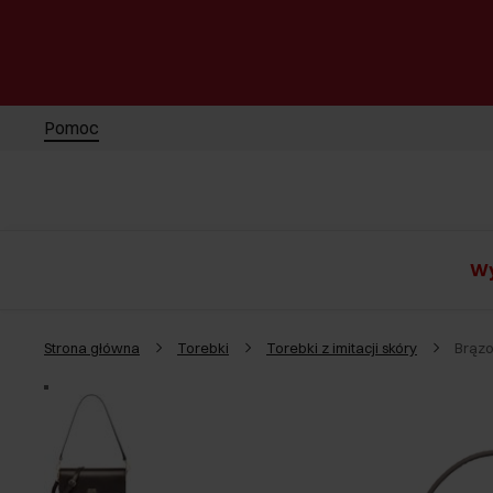
Pomoc
Wy
Strona główna
Torebki
Torebki z imitacji skóry
Brązo