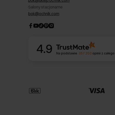
bok@sklep.ochnik.com
Salony stacjonarne
bok@ochnik.com
4.9
Na podstawie
357 203
opinii
z całego