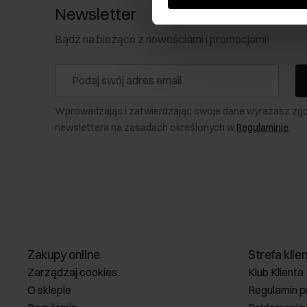
Newsletter
Bądź na bieżąco z nowościami i promocjami!
Wprowadzając i zatwierdzając swoje dane wyrażasz zg
newslettera na zasadach określonych w
Regulaminie
.
Zakupy online
Strefa klie
Zarządzaj cookies
Klub Klienta
O sklepie
Regulamin p