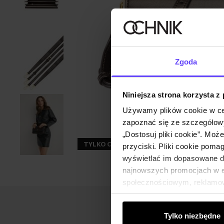
Zgoda
Niniejsza strona korzysta z
Używamy plików cookie w ce
zapoznać się ze szczegółowy
„Dostosuj pliki cookie”. Moż
TYLKO ONLINE
ZGARNIJ -30%
przyciski. Pliki cookie poma
wyświetlać im dopasowane do
najnowszych promocjach w e-
społecznościowym, reklamow
od Ciebie lub uzyskanymi po
Tylko niezbędne