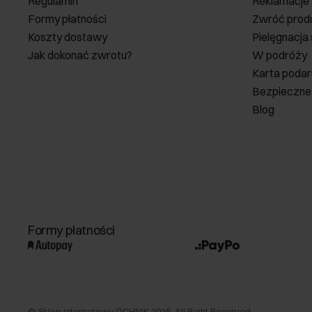
Regulamin
Reklamacje
Formy płatności
Zwróć prod
Koszty dostawy
Pielęgnacja
Jak dokonać zwrotu?
W podróży
Karta poda
Bezpieczne
Blog
Formy płatności
©
Sklep internetowy OCHNIK
2026
. All Right Reserved.