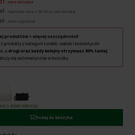
zł
-
cena aktualna
zł
-
najniższa cena z 30 dni przed obniżką
zł
-
cena regularna
ej produktów = więcej oszczędności!
 2 produkty z kategorii torebki, walizki i kosmetyczki
e, a
drugi oraz każdy kolejny otrzymasz 30% taniej
.
aliczy się automatycznie w koszyku.
 w 1 dzień roboczy
Dodaj do koszyka