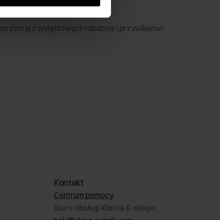
nik
 skorzystaj z wyjątkowych rabatów i przywilejów!
Kontakt
Centrum pomocy
Biuro Obsługi Klienta E-sklepu