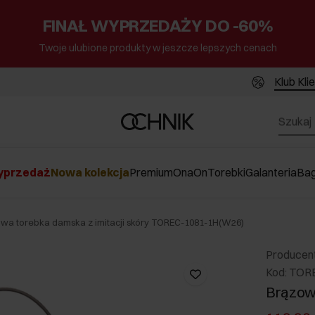
FINAŁ WYPRZEDAŻY DO -60%
Twoje ulubione produkty w jeszcze lepszych cenach
Klub Kli
przedaż
Nowa kolekcja
Premium
Ona
On
Torebki
Galanteria
Ba
wa torebka damska z imitacji skóry TOREC-1081-1H(W26)
Producen
Kod: TOR
Brązowa