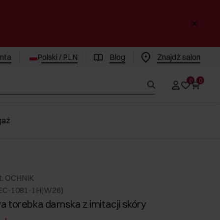
enta
Polski / PLN
Blog
Znajdż salon
0
0
gaż
t: OCHNIK
EC-1081-1H(W26)
 torebka damska z imitacji skóry