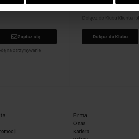
Klub Klienta Och
Dołącz do Klubu Klienta i
Zapisz się
Dołącz do Klubu
odę na otrzymywanie
nta
Firma
O nas
romocji
Kariera