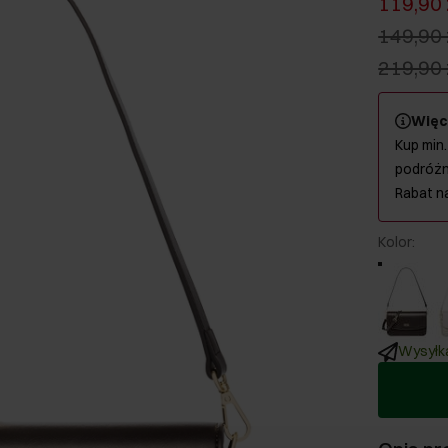
119,90 
149,90 
219,90 
Więc
Kup min.
podróżn
Rabat n
Kolor
:
Wysyłka