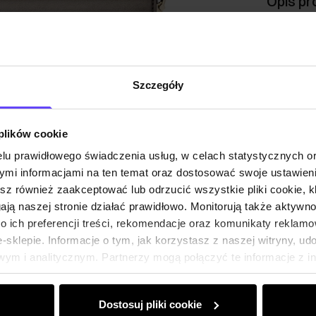
Opis pr
Szczeg
Szczegóły
Skład i
 plików cookie
Opinie
lu prawidłowego świadczenia usług, w celach statystycznych 
mi informacjami na ten temat oraz dostosować swoje ustawieni
esz również zaakceptować lub odrzucić wszystkie pliki cookie, k
gają naszej stronie działać prawidłowo. Monitorują także aktyw
 ich preferencji treści, rekomendacje oraz komunikaty reklamo
sklepie. Informacje o tym, jak korzystasz z naszej witryny, u
ym i analitycznym. Partnerzy mogą połączyć te informacje z 
dczas korzystania z ich usług.
Dostosuj pliki cookie