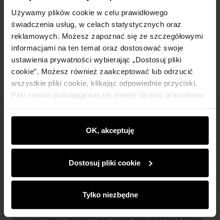
Skład i wymiary
Używamy plików cookie w celu prawidłowego
świadczenia usług, w celach statystycznych oraz
reklamowych. Możesz zapoznać się ze szczegółowymi
Opinie
informacjami na ten temat oraz dostosować swoje
ustawienia prywatności wybierając „Dostosuj pliki
cookie”. Możesz również zaakceptować lub odrzucić
wszystkie pliki cookie, klikając odpowiednie przyciski.
Pliki cookie pomagają naszej stronie działać prawidłowo.
Monitorują także aktywność użytkowników, by
Newsletter
wyświetlać im dopasowane do ich preferencji treści,
rekomendacje oraz komunikaty reklamowe informujące o
OK, akceptuję
Bądź na bieżąco z nowościami i promocjami!
najnowszych promocjach w e-sklepie. Informacje o tym,
jak korzystasz z naszej witryny, udostępniamy
Dostosuj pliki cookie
partnerom społecznościowym, reklamowym i
analitycznym. Partnerzy mogą połączyć te informacje z
innymi danymi otrzymanymi od Ciebie lub uzyskanymi
Zapisz się
Tylko niezbędne
podczas korzystania z ich usług.
Wprowadzając i zatwierdzając swoje dane wyrażasz zgodę