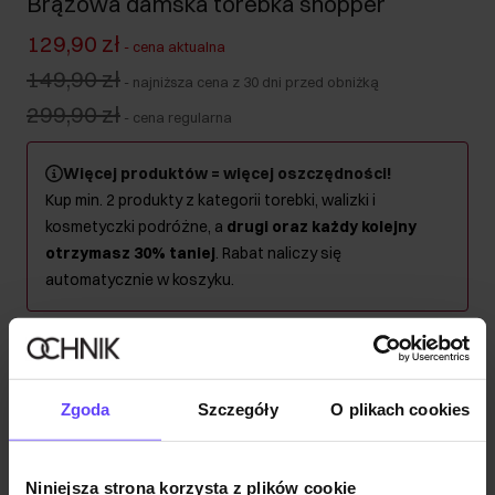
Brązowa damska torebka shopper
129,90 zł
-
cena aktualna
149,90 zł
-
najniższa cena z 30 dni przed obniżką
299,90 zł
-
cena regularna
Więcej produktów = więcej oszczędności!
Kup min. 2 produkty z kategorii torebki, walizki i
kosmetyczki podróżne, a
drugi oraz każdy kolejny
otrzymasz 30% taniej
. Rabat naliczy się
automatycznie w koszyku.
Wysyłka w 1 dzień roboczy
Opis produktu
Zgoda
Szczegóły
O plikach cookies
Szczegóły
Niniejsza strona korzysta z plików cookie