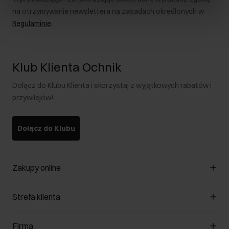
na otrzymywanie newslettera na zasadach określonych w
Regulaminie
.
Klub Klienta Ochnik
Dołącz do Klubu Klienta i skorzystaj z wyjątkowych rabatów i
przywilejów!
Dołącz do Klubu
Zakupy online
Zarządzaj cookies
Strefa klienta
O sklepie
Regulamin
Klub Klienta
Firma