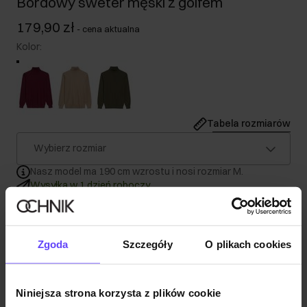
Bordowy sweter męski z golfem
179,90 zł
-
cena aktualna
Kolor
:
Tabela rozmiarów
Wybierz rozmiar
Nasz model ma 190 cm wzrostu i nosi rozmiar M.
Wysyłka w 1 dzień roboczy
Opis produktu
Zgoda
Szczegóły
O plikach cookies
Szczegóły
Niniejsza strona korzysta z plików cookie
Skład