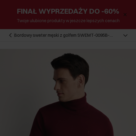
FINAŁ WYPRZEDAŻY DO -60%
Twoje ulubione produkty w jeszcze lepszych cenach
Bordowy sweter męski z golfem SWEMT-0095B-
49(Z25)