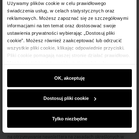
Używamy plików cookie w celu prawidłowego
świadczenia usług, w celach statystycznych oraz
Opinie
reklamowych. Możesz zapoznać się ze szczegółowymi
informacjami na ten temat oraz dostosować swoje
ustawienia prywatności wybierając „Dostosuj pliki
cookie”. Możesz również zaakceptować lub odrzucić
wszystkie pliki cookie, klikając odpowiednie przyciski.
Pliki cookie pomagają naszej stronie działać prawidłowo.
Newsletter
Monitorują także aktywność użytkowników, by
wyświetlać im dopasowane do ich preferencji treści,
Bądź na bieżąco z nowościami i promocjami!
rekomendacje oraz komunikaty reklamowe informujące o
OK, akceptuję
najnowszych promocjach w e-sklepie. Informacje o tym,
jak korzystasz z naszej witryny, udostępniamy
Dostosuj pliki cookie
partnerom społecznościowym, reklamowym i
analitycznym. Partnerzy mogą połączyć te informacje z
Zapisz się
innymi danymi otrzymanymi od Ciebie lub uzyskanymi
Tylko niezbędne
podczas korzystania z ich usług.
Wprowadzając i zatwierdzając swoje dane wyrażasz zgodę
na otrzymywanie newslettera na zasadach określonych w