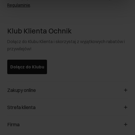
Regulaminie
.
Klub Klienta Ochnik
Dołącz do Klubu Klienta i skorzystaj z wyjątkowych rabatów i
przywilejów!
Dołącz do Klubu
Zakupy online
Zarządzaj cookies
Strefa klienta
O sklepie
Regulamin
Klub Klienta
Firma
Formy płatności
Regulamin promocji
Koszty dostawy