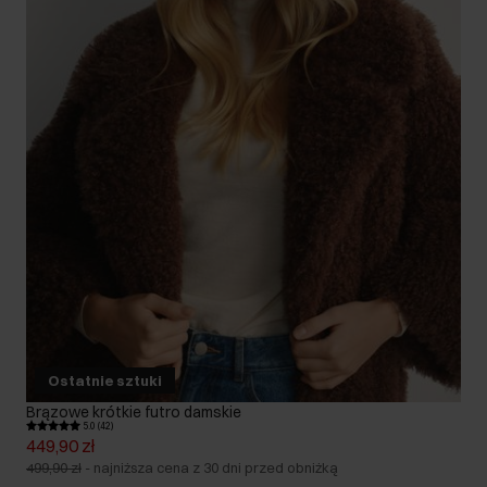
Ostatnie sztuki
Brązowe krótkie futro damskie
5.0 (42)
449,90 zł
499,90 zł
-
najniższa cena z 30 dni przed obniżką