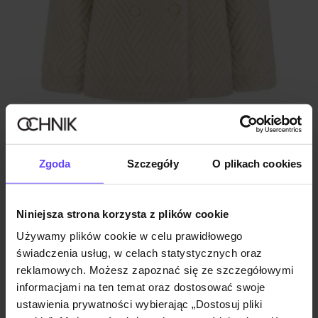
Beżowe krótkie futro damskie
Zgoda
Szczegóły
O plikach cookies
4.9 (15)
549,90 zł
849,90 zł
-
najniższa cena z 30 dni przed obniżką
Niniejsza strona korzysta z plików cookie
Używamy plików cookie w celu prawidłowego
świadczenia usług, w celach statystycznych oraz
reklamowych. Możesz zapoznać się ze szczegółowymi
informacjami na ten temat oraz dostosować swoje
ustawienia prywatności wybierając „Dostosuj pliki