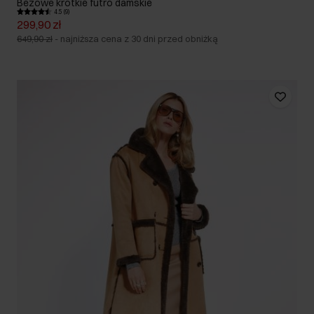
Beżowe krótkie futro damskie
4.5 (9)
299,90 zł
649,90 zł
-
najniższa cena z 30 dni przed obniżką