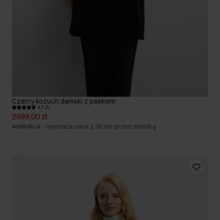
Czarny kożuch damski z paskiem
4.7 (7)
2999,00 zł
4299,00 zł
-
najniższa cena z 30 dni przed obniżką