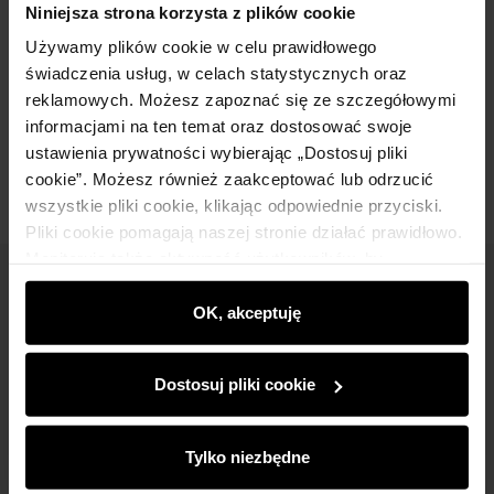
Niniejsza strona korzysta z plików cookie
Używamy plików cookie w celu prawidłowego
Skład
świadczenia usług, w celach statystycznych oraz
reklamowych. Możesz zapoznać się ze szczegółowymi
informacjami na ten temat oraz dostosować swoje
Opinie
ustawienia prywatności wybierając „Dostosuj pliki
cookie”. Możesz również zaakceptować lub odrzucić
wszystkie pliki cookie, klikając odpowiednie przyciski.
Pliki cookie pomagają naszej stronie działać prawidłowo.
Monitorują także aktywność użytkowników, by
wyświetlać im dopasowane do ich preferencji treści,
Newsletter
rekomendacje oraz komunikaty reklamowe informujące o
OK, akceptuję
Bądź na bieżąco z nowościami i promocjami!
najnowszych promocjach w e-sklepie. Informacje o tym,
jak korzystasz z naszej witryny, udostępniamy
Dostosuj pliki cookie
partnerom społecznościowym, reklamowym i
analitycznym. Partnerzy mogą połączyć te informacje z
innymi danymi otrzymanymi od Ciebie lub uzyskanymi
Tylko niezbędne
podczas korzystania z ich usług.
Zapisz się