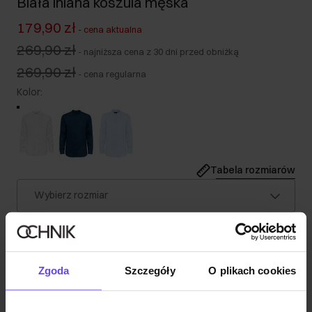
Biała lniana koszula męska
179,90 zł
-
cena aktualna
269,90 zł
-
najniższa cena z 30 dni przed obniżką
269,90 zł
-
cena regularna
Kolor
:
Tabela rozmiarów
Wybierz rozmiar
Nasz model ma 189 cm wzrostu i nosi rozmiar M.
Wysyłka w 1 dzień roboczy
Opis produktu
Zgoda
Szczegóły
O plikach cookies
Szczegóły