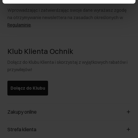
Wprowadzając i zatwierdzając swoje dane wyrażasz zgodę
na otrzymywanie newslettera na zasadach określonych w
Regulaminie
.
Klub Klienta Ochnik
Dołącz do Klubu Klienta i skorzystaj z wyjątkowych rabatów i
przywilejów!
Dołącz do Klubu
Zakupy online
Zarządzaj cookies
Strefa klienta
O sklepie