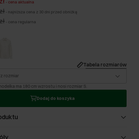
zł
-
cena aktualna
zł
-
najniższa cena z 30 dni przed obniżką
zł
-
cena regularna
Tabela rozmiarów
z rozmiar
odelka ma 180 cm wzrostu i nosi rozmiar S.
Dodaj do koszyka
oduktu
óły