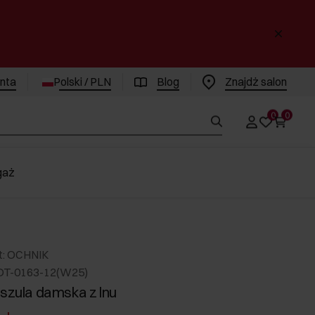
enta
Polski / PLN
Blog
Znajdż salon
0
0
gaż
t: OCHNIK
DT-0163-12(W25)
oszula damska z lnu