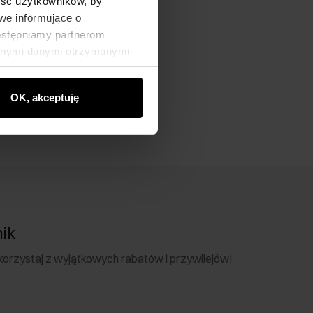
ność użytkowników, by
we informujące o
dostępniamy partnerom
innymi danymi otrzymanymi
OK, akceptuję
nik
 skorzystaj z wyjątkowych rabatów i przywilejów!