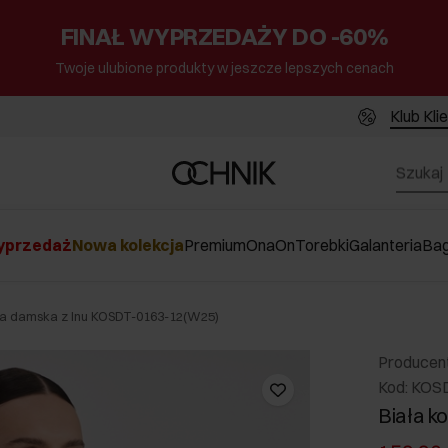
FINAŁ WYPRZEDAŻY DO -60%
Twoje ulubione produkty w jeszcze lepszych cenach
Klub Kli
przedaż
Nowa kolekcja
Premium
Ona
On
Torebki
Galanteria
Ba
la damska z lnu KOSDT-0163-12(W25)
Producen
Kod: KOS
Biała k