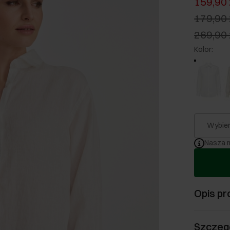
159,90 
179,90 
269,90 
Kolor
:
Wybier
Nasza m
Opis pr
Szczeg