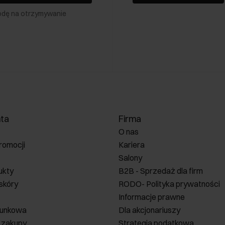
odę na otrzymywanie
nta
Firma
O nas
romocji
Kariera
Salony
ukty
B2B - Sprzedaż dla firm
 skóry
RODO- Polityka prywatności
Informacje prawne
runkowa
Dla akcjonariuszy
 zakupy
Strategia podatkowa