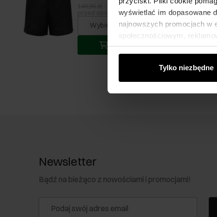
przyciski. Pliki cookie poma
149,90 zł
-
najniższa cena z 30 dni
wyświetlać im dopasowane do
przed obniżką
najnowszych promocjach w e-
Wybierz rozmiar
społecznościowym, reklamow
Dodaj do koszyka
od Ciebie lub uzyskanymi po
Tylko niezbędne
Newsletter
Bądź na bieżąco z nowościami i promocjami!