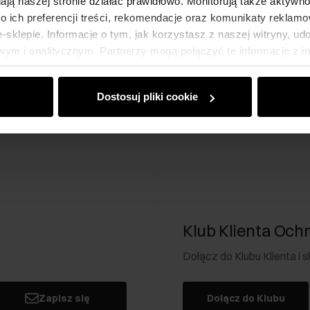
gają naszej stronie działać prawidłowo. Monitorują także aktyw
 ich preferencji treści, rekomendacje oraz komunikaty reklamo
sklepie. Informacje o tym, jak korzystasz z naszej witryny, u
ym i analitycznym. Partnerzy mogą połączyć te informacje z 
dczas korzystania z ich usług.
Dostosuj pliki cookie
Klub Klienta Och
Dołącz do Klubu Klienta i
Zapisz się
Dołącz do Klubu