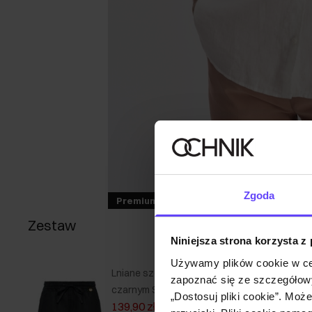
Zgoda
Premium
Zestaw
Niniejsza strona korzysta z
Używamy plików cookie w ce
Lniane szorty damskie w kolorze
zapoznać się ze szczegółowy
czarnym SZODT-0013-99(W25)
„Dostosuj pliki cookie”. Moż
139,90 zł