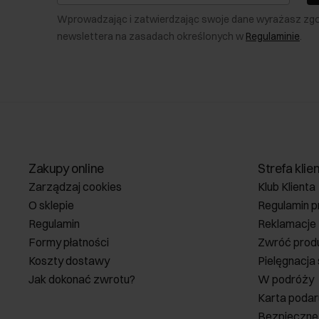
Wprowadzając i zatwierdzając swoje dane wyrażasz zg
newslettera na zasadach określonych w
Regulaminie
.
Zakupy online
Strefa klie
Zarządzaj cookies
Klub Klienta
O sklepie
Regulamin p
Regulamin
Reklamacje
Formy płatności
Zwróć prod
Koszty dostawy
Pielęgnacja
Jak dokonać zwrotu?
W podróży
Karta poda
Bezpieczne