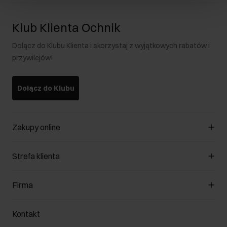
Klub Klienta Ochnik
Dołącz do Klubu Klienta i skorzystaj z wyjątkowych rabatów i
przywilejów!
Dołącz do Klubu
Zakupy online
Zarządzaj cookies
Strefa klienta
O sklepie
Regulamin
Klub Klienta
Firma
Formy płatności
Regulamin promocji
Koszty dostawy
Reklamacje
O nas
Jak dokonać zwrotu?
Kontakt
Zwróć produkty
Kariera